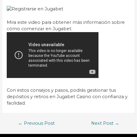
Mira este video para obtener más información sobre
cómo comenzar en Jugabet:
.
Con estos consejos y pasos, podrás gestionar tus
depósitos y retiros en Jugabet Casino con confianza y
facilidad.
←
Previous Post
Next Post
→