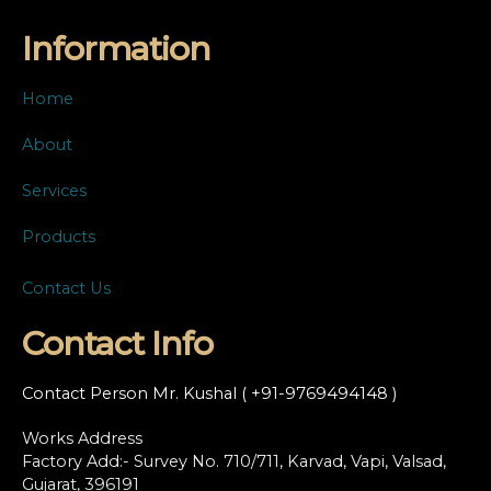
Information
Home
About
Services
Products
Contact Us
Contact Info
Contact Person Mr. Kushal ( +91-9769494148 )
Works Address
Factory Add:- Survey No. 710/711, Karvad, Vapi, Valsad,
Gujarat, 396191