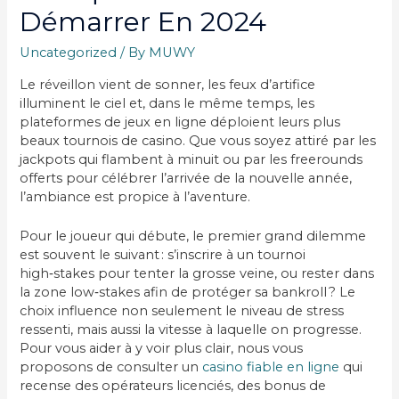
Démarrer En 2024
Uncategorized
/ By
MUWY
Le réveillon vient de sonner, les feux d’artifice
illuminent le ciel et, dans le même temps, les
plateformes de jeux en ligne déploient leurs plus
beaux tournois de casino. Que vous soyez attiré par les
jackpots qui flambent à minuit ou par les freerounds
offerts pour célébrer l’arrivée de la nouvelle année,
l’ambiance est propice à l’aventure.
Pour le joueur qui débute, le premier grand dilemme
est souvent le suivant : s’inscrire à un tournoi
high‑stakes pour tenter la grosse veine, ou rester dans
la zone low‑stakes afin de protéger sa bankroll ? Le
choix influence non seulement le niveau de stress
ressenti, mais aussi la vitesse à laquelle on progresse.
Pour vous aider à y voir plus clair, nous vous
proposons de consulter un
casino fiable en ligne
qui
recense des opérateurs licenciés, des bonus de