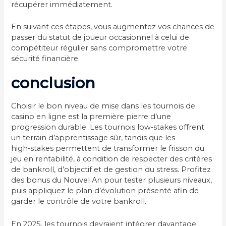
récupérer immédiatement.
En suivant ces étapes, vous augmentez vos chances de
passer du statut de joueur occasionnel à celui de
compétiteur régulier sans compromettre votre
sécurité financière.
conclusion
Choisir le bon niveau de mise dans les tournois de
casino en ligne est la première pierre d’une
progression durable. Les tournois low‑stakes offrent
un terrain d’apprentissage sûr, tandis que les
high‑stakes permettent de transformer le frisson du
jeu en rentabilité, à condition de respecter des critères
de bankroll, d’objectif et de gestion du stress. Profitez
des bonus du Nouvel An pour tester plusieurs niveaux,
puis appliquez le plan d’évolution présenté afin de
garder le contrôle de votre bankroll.
En 2025, les tournois devraient intégrer davantage