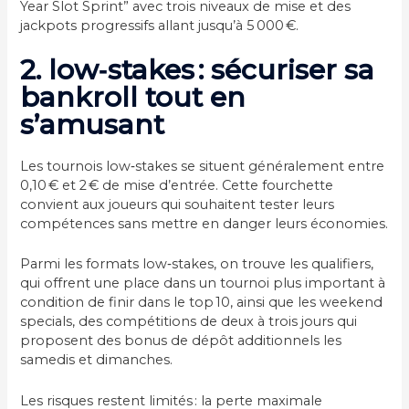
Year Slot Sprint” avec trois niveaux de mise et des
jackpots progressifs allant jusqu’à 5 000 €.
2. low‑stakes : sécuriser sa
bankroll tout en
s’amusant
Les tournois low‑stakes se situent généralement entre
0,10 € et 2 € de mise d’entrée. Cette fourchette
convient aux joueurs qui souhaitent tester leurs
compétences sans mettre en danger leurs économies.
Parmi les formats low‑stakes, on trouve les qualifiers,
qui offrent une place dans un tournoi plus important à
condition de finir dans le top 10, ainsi que les weekend
specials, des compétitions de deux à trois jours qui
proposent des bonus de dépôt additionnels les
samedis et dimanches.
Les risques restent limités : la perte maximale