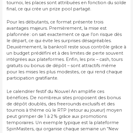
tournoi, les places sont attribuées en fonction du solde
final, ce qui crée un prize pool partagé.
Pour les débutants, ce format présente trois
avantages majeurs. Premièrement, la mise est
plafonnée : on sait exactement ce que l’on risque dès
le départ, ce qui évite les surprises désagréables.
Deuxièmement, la bankroll reste sous contrôle grâce à
un budget prédéfini et à des limites de perte souvent
intégrées aux plateformes. Enfin, les prix – cash, tours
gratuits ou bonus de dépôt – sont attractifs même
pour les mises les plus modestes, ce qui rend chaque
participation gratifiante.
Le calendrier festif du Nouvel An amplifie ces
bénéfices. De nombreux sites proposent des bonus
de dépôt doublés, des freerounds exclusifs et des
tournois à thème où le RTP (retour au joueur) moyen
peut grimper de 1 à 2 % grâce aux promotions
temporaires. Un exemple typique est la plateforme
SpinMasters, qui organise chaque semaine un “New