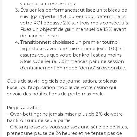
variance sur ces sessions.
Évaluer les performances : utilisez un tableau de
suivi (gain/perte, ROI, durée) pour déterminer si
votre ROI dépasse 2 % sur trois mois consécutifs.
Fixez un objectif de gain mensuel de 15 % avant
de franchir le cap.
Transitionner : choisissez un premier tournoi
high‑stakes avec une mise limitée (ex. : 10 €) et
assurez‑vous que votre bankroll est au moins
5 fois supérieure. Commencez par une session
d’entraînement en mode “demo” si disponible.
Outils de suivi : logiciels de journalisation, tableaux
Excel, ou l’application mobile de votre casino qui
envoie des notifications de perte maximale.
Pièges à éviter :
– Over‑betting : ne jamais miser plus de 2 % de votre
bankroll sur une seule partie.
– Chasing losses : si vous subissez une série de défaites,
prenez une pause de 24 heures et ne tentez pas de