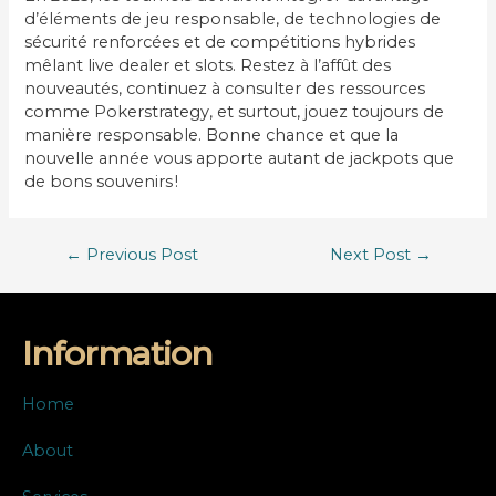
d’éléments de jeu responsable, de technologies de
sécurité renforcées et de compétitions hybrides
mêlant live dealer et slots. Restez à l’affût des
nouveautés, continuez à consulter des ressources
comme Pokerstrategy, et surtout, jouez toujours de
manière responsable. Bonne chance et que la
nouvelle année vous apporte autant de jackpots que
de bons souvenirs !
←
Previous Post
Next Post
→
Information
Home
About