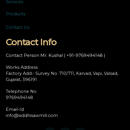
Services
Products
Contact Us
Contact Info
Contact Person Mr. Kushal ( +91-9769494148 )
Works Address
Factory Add:- Survey No. 710/711, Karvad, Vapi, Valsad,
Gujarat, 396191
Telephone No
9769494148
Email-Id
info@siddhisawmill.com