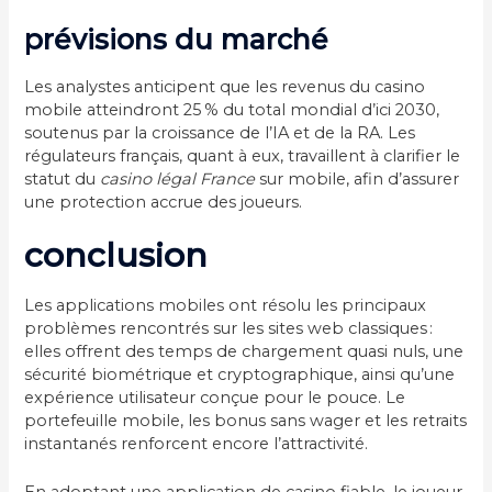
prévisions du marché
Les analystes anticipent que les revenus du casino
mobile atteindront 25 % du total mondial d’ici 2030,
soutenus par la croissance de l’IA et de la RA. Les
régulateurs français, quant à eux, travaillent à clarifier le
statut du
casino légal France
sur mobile, afin d’assurer
une protection accrue des joueurs.
conclusion
Les applications mobiles ont résolu les principaux
problèmes rencontrés sur les sites web classiques :
elles offrent des temps de chargement quasi nuls, une
sécurité biométrique et cryptographique, ainsi qu’une
expérience utilisateur conçue pour le pouce. Le
portefeuille mobile, les bonus sans wager et les retraits
instantanés renforcent encore l’attractivité.