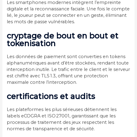
Les smartphones modernes intègrent l’empreinte
digitale et la reconnaissance faciale. Une fois le compte
lié, le joueur peut se connecter en un geste, éliminant
les mots de passe vulnérables.
cryptage de bout en bout et
tokenisation
Les données de paiement sont converties en tokens
alphanumériques avant d’être stockées, rendant toute
interception inutile. Le trafic entre le client et le serveur
est chiffré avec TLS 1.3, offrant une protection
maximale contre l’interception.
certifications et audits
Les plateformes les plus sérieuses détiennent les
labels eCOGRA et ISO 27001, garantissant que les
processus de traitement des jeux respectent les
normes de transparence et de sécurité.