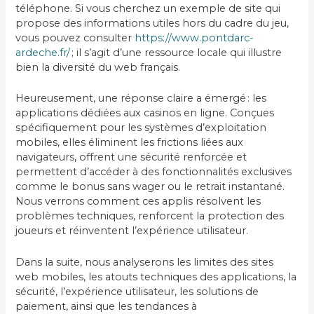
téléphone. Si vous cherchez un exemple de site qui
propose des informations utiles hors du cadre du jeu,
vous pouvez consulter
https://www.pontdarc-
ardeche.fr/
; il s’agit d’une ressource locale qui illustre
bien la diversité du web français.
Heureusement, une réponse claire a émergé : les
applications dédiées aux casinos en ligne. Conçues
spécifiquement pour les systèmes d’exploitation
mobiles, elles éliminent les frictions liées aux
navigateurs, offrent une sécurité renforcée et
permettent d’accéder à des fonctionnalités exclusives
comme le bonus sans wager ou le retrait instantané.
Nous verrons comment ces applis résolvent les
problèmes techniques, renforcent la protection des
joueurs et réinventent l’expérience utilisateur.
Dans la suite, nous analyserons les limites des sites
web mobiles, les atouts techniques des applications, la
sécurité, l’expérience utilisateur, les solutions de
paiement, ainsi que les tendances à