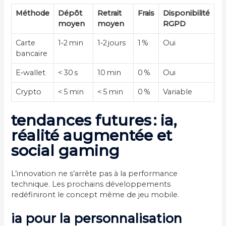
Méthode
Dépôt
Retrait
Frais
Disponibilité
moyen
moyen
RGPD
Carte
1‑2 min
1‑2 jours
1 %
Oui
bancaire
E‑wallet
< 30 s
10 min
0 %
Oui
Crypto
< 5 min
< 5 min
0 %
Variable
tendances futures : ia,
réalité augmentée et
social gaming
L’innovation ne s’arrête pas à la performance
technique. Les prochains développements
redéfiniront le concept même de jeu mobile.
ia pour la personnalisation