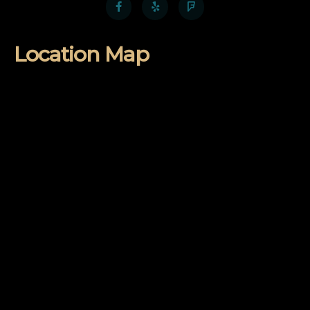
Location Map