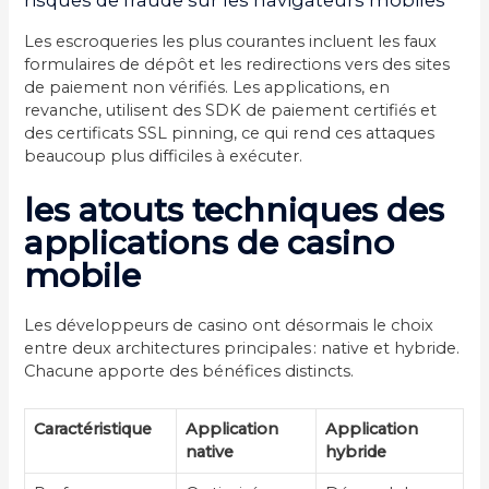
risques de fraude sur les navigateurs mobiles
Les escroqueries les plus courantes incluent les faux
formulaires de dépôt et les redirections vers des sites
de paiement non vérifiés. Les applications, en
revanche, utilisent des SDK de paiement certifiés et
des certificats SSL pinning, ce qui rend ces attaques
beaucoup plus difficiles à exécuter.
les atouts techniques des
applications de casino
mobile
Les développeurs de casino ont désormais le choix
entre deux architectures principales : native et hybride.
Chacune apporte des bénéfices distincts.
Caractéristique
Application
Application
native
hybride