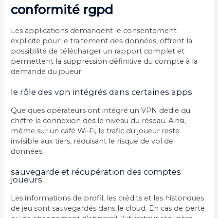
conformité rgpd
Les applications demandent le consentement
explicite pour le traitement des données, offrent la
possibilité de télécharger un rapport complet et
permettent la suppression définitive du compte à la
demande du joueur.
le rôle des vpn intégrés dans certaines apps
Quelques opérateurs ont intégré un VPN dédié qui
chiffre la connexion dès le niveau du réseau. Ainsi,
même sur un café Wi‑Fi, le trafic du joueur reste
invisible aux tiers, réduisant le risque de vol de
données.
sauvegarde et récupération des comptes
joueurs
Les informations de profil, les crédits et les historiques
de jeu sont sauvegardés dans le cloud. En cas de perte