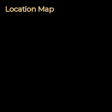
Location Map