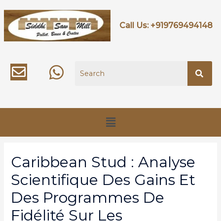
Call Us:
+919769494148
Caribbean Stud : Analyse
Scientifique Des Gains Et
Des Programmes De
Fidélité Sur Les