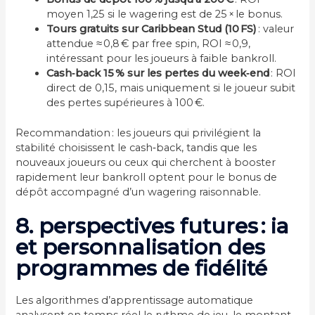
moyen 1,25 si le wagering est de 25 × le bonus.
Tours gratuits sur Caribbean Stud (10 FS)
: valeur
attendue ≈ 0,8 € par free spin, ROI ≈ 0,9,
intéressant pour les joueurs à faible bankroll.
Cash‑back 15 % sur les pertes du week‑end
: ROI
direct de 0,15, mais uniquement si le joueur subit
des pertes supérieures à 100 €.
Recommandation : les joueurs qui privilégient la
stabilité choisissent le cash‑back, tandis que les
nouveaux joueurs ou ceux qui cherchent à booster
rapidement leur bankroll optent pour le bonus de
dépôt accompagné d’un wagering raisonnable.
8. perspectives futures : ia
et personnalisation des
programmes de fidélité
Les algorithmes d’apprentissage automatique