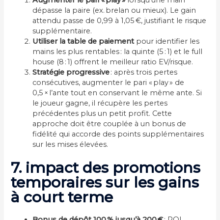
Augmenter le pari « play »
lorsqu’une main
dépasse la paire (ex. brelan ou mieux). Le gain
attendu passe de 0,99 à 1,05 €, justifiant le risque
supplémentaire.
Utiliser la table de paiement
pour identifier les
mains les plus rentables : la quinte (5 : 1) et le full
house (8 : 1) offrent le meilleur ratio EV/risque.
Stratégie progressive
: après trois pertes
consécutives, augmenter le pari « play » de
0,5 × l’ante tout en conservant le même ante. Si
le joueur gagne, il récupère les pertes
précédentes plus un petit profit. Cette
approche doit être couplée à un bonus de
fidélité qui accorde des points supplémentaires
sur les mises élevées.
7. impact des promotions
temporaires sur les gains
à court terme
Bonus de dépôt 100 % jusqu’à 200 €
: ROI