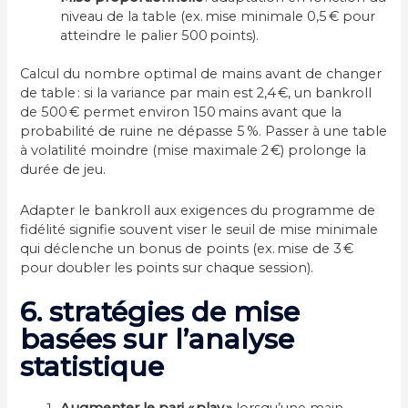
niveau de la table (ex. mise minimale 0,5 € pour
atteindre le palier 500 points).
Calcul du nombre optimal de mains avant de changer
de table : si la variance par main est 2,4 €, un bankroll
de 500 € permet environ 150 mains avant que la
probabilité de ruine ne dépasse 5 %. Passer à une table
à volatilité moindre (mise maximale 2 €) prolonge la
durée de jeu.
Adapter le bankroll aux exigences du programme de
fidélité signifie souvent viser le seuil de mise minimale
qui déclenche un bonus de points (ex. mise de 3 €
pour doubler les points sur chaque session).
6. stratégies de mise
basées sur l’analyse
statistique