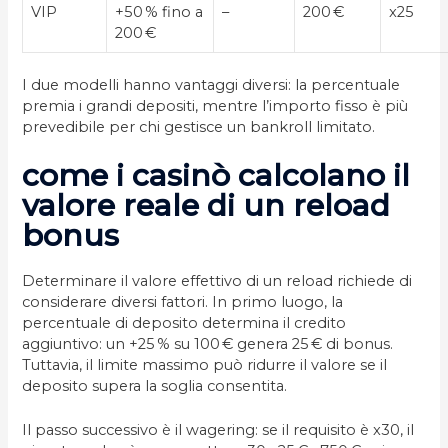
VIP
+50 % fino a
–
200 €
x25
200 €
I due modelli hanno vantaggi diversi: la percentuale
premia i grandi depositi, mentre l’importo fisso è più
prevedibile per chi gestisce un bankroll limitato.
come i casinò calcolano il
valore reale di un reload
bonus
Determinare il valore effettivo di un reload richiede di
considerare diversi fattori. In primo luogo, la
percentuale di deposito determina il credito
aggiuntivo: un +25 % su 100 € genera 25 € di bonus.
Tuttavia, il limite massimo può ridurre il valore se il
deposito supera la soglia consentita.
Il passo successivo è il wagering: se il requisito è x30, il