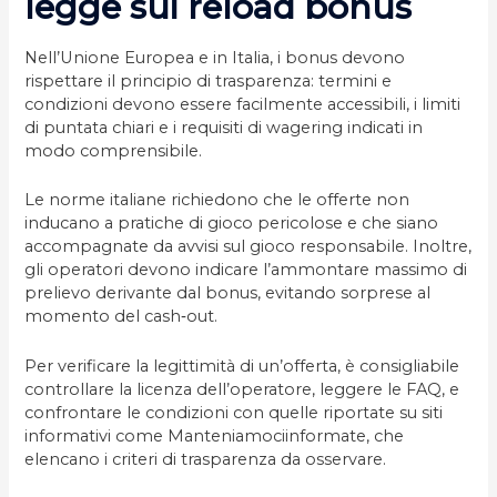
legge sui reload bonus
Nell’Unione Europea e in Italia, i bonus devono
rispettare il principio di trasparenza: termini e
condizioni devono essere facilmente accessibili, i limiti
di puntata chiari e i requisiti di wagering indicati in
modo comprensibile.
Le norme italiane richiedono che le offerte non
inducano a pratiche di gioco pericolose e che siano
accompagnate da avvisi sul gioco responsabile. Inoltre,
gli operatori devono indicare l’ammontare massimo di
prelievo derivante dal bonus, evitando sorprese al
momento del cash‑out.
Per verificare la legittimità di un’offerta, è consigliabile
controllare la licenza dell’operatore, leggere le FAQ, e
confrontare le condizioni con quelle riportate su siti
informativi come Manteniamociinformate, che
elencano i criteri di trasparenza da osservare.