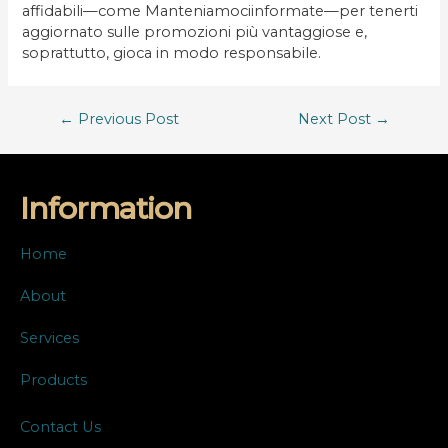
affidabili—come Manteniamociinformate—per tenerti
aggiornato sulle promozioni più vantaggiose e,
soprattutto, gioca in modo responsabile.
←
Previous Post
Next Post
→
Information
Home
About
Services
Products
Contact Us