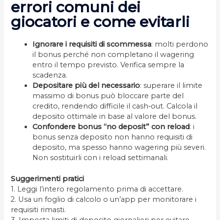
errori comuni dei
giocatori e come evitarli
Ignorare i requisiti di scommessa
: molti perdono
il bonus perché non completano il wagering
entro il tempo previsto. Verifica sempre la
scadenza.
Depositare più del necessario
: superare il limite
massimo di bonus può bloccare parte del
credito, rendendo difficile il cash‑out. Calcola il
deposito ottimale in base al valore del bonus.
Confondere bonus “no deposit” con reload
: i
bonus senza deposito non hanno requisiti di
deposito, ma spesso hanno wagering più severi.
Non sostituirli con i reload settimanali.
Suggerimenti pratici
1. Leggi l’intero regolamento prima di accettare.
2. Usa un foglio di calcolo o un’app per monitorare i
requisiti rimasti.
3. Imposta limiti di deposito giornalieri per evitare