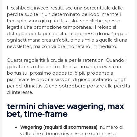
Il cashback, invece, restituisce una percentuale delle
perdite subite in un determinato periodo, mentre i
free spin sono giri gratuiti su slot specifiche, spesso
legati a una promozione temporanea. Il reload si
distingue per la periodicità: la promessa di una “regalo”
ogni settimana crea un’abitudine simile a quella di una
newsletter, ma con valore monetario immediato.
Questa regolarità è cruciale per la retention. Quando il
giocatore sa che, entro il fine settimana, riceverà un
bonus sul prossimo deposito, è più propenso a
pianificare le proprie sessioni di gioco, evitando lunghi
periodi di inattività che potrebbero portare alla perdita
di interesse.
termini chiave: wagering, max
bet, time‑frame
Wagering (requisiti di scommessa)
: numero di
volte che il bonus deve essere scommesso