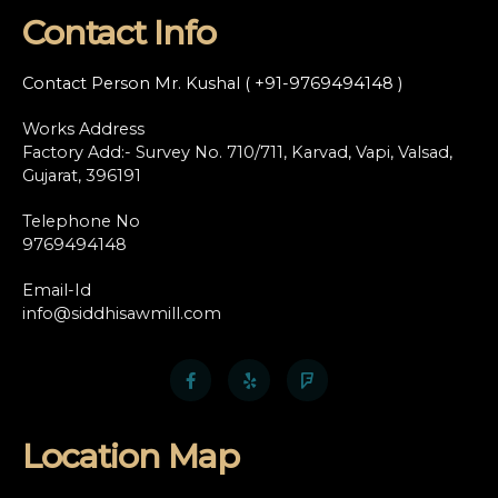
Contact Info
Contact Person Mr. Kushal ( +91-9769494148 )
Works Address
Factory Add:- Survey No. 710/711, Karvad, Vapi, Valsad,
Gujarat, 396191
Telephone No
9769494148
Email-Id
info@siddhisawmill.com
Location Map