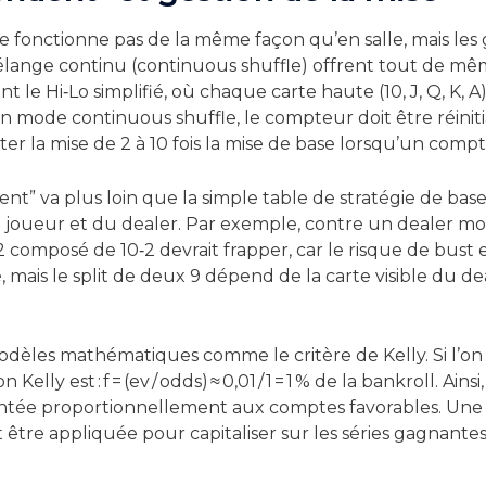
e fonctionne pas de la même façon qu’en salle, mais le
mélange continu (continuous shuffle) offrent tout de mê
le Hi‑Lo simplifié, où chaque carte haute (10, J, Q, K, A)
 En mode continuous shuffle, le compteur doit être réiniti
er la mise de 2 à 10 fois la mise de base lorsqu’un compte
nt” va plus loin que la simple table de stratégie de bas
 joueur et du dealer. Par exemple, contre un dealer mo
 12 composé de 10‑2 devrait frapper, car le risque de bust
is le split de deux 9 dépend de la carte visible du deale
 modèles mathématiques comme le critère de Kelly. Si l’o
elly est : f = (ev / odds) ≈ 0,01 / 1 = 1 % de la bankroll. Ain
mentée proportionnellement aux comptes favorables. Une 
tre appliquée pour capitaliser sur les séries gagnantes t