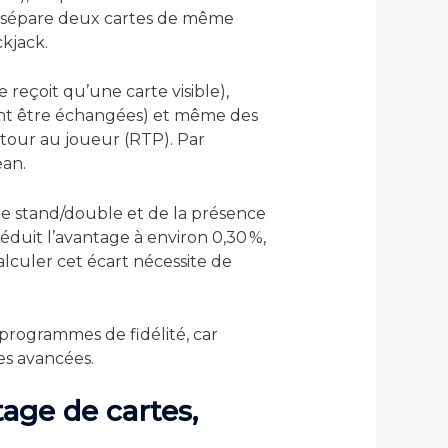
it sépare deux cartes de même
ckjack.
reçoit qu’une carte visible),
vent être échangées) et même des
etour au joueur (RTP). Par
ean.
e stand/double et de la présence
réduit l’avantage à environ 0,30 %,
alculer cet écart nécessite de
programmes de fidélité, car
es avancées.
tage de cartes,