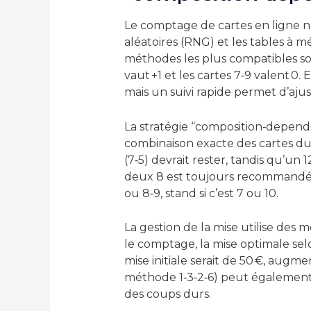
Le comptage de cartes en ligne n
aléatoires (RNG) et les tables à 
méthodes les plus compatibles sont 
vaut +1 et les cartes 7‑9 valent 0.
mais un suivi rapide permet d’ajust
La stratégie “composition‑depende
combinaison exacte des cartes du
(7‑5) devrait rester, tandis qu’un
deux 8 est toujours recommandé, ma
ou 8‑9, stand si c’est 7 ou 10.
La gestion de la mise utilise des
le comptage, la mise optimale selon K
mise initiale serait de 50 €, aug
méthode 1‑3‑2‑6) peut également ê
des coups durs.