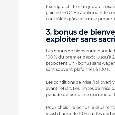
Exemple chiffré : un joueur mise 5
gain est ≈ 0 €. En appliquant le co
contrôlée grâce à la mise proport
3. bonus de bienv
exploiter sans sacri
Les bonus de bienvenue pour le b
100 % du premier dépôt jusqu’à 2
proposent un « bonus sans wager » 
sont souvent plafonnés à 100 €.
Les conditions de mise (rollover)
avant retrait. Les limites de mise 
période de bonus, ce qui rend diffi
Pour choisir le bonus le plus rentab
« cash back » de 10 % sur les pert