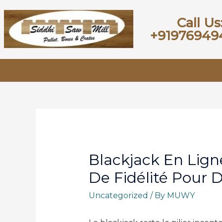
Call Us
+91976949
Blackjack En Lign
De Fidélité Pour 
Uncategorized
/ By
MUWY