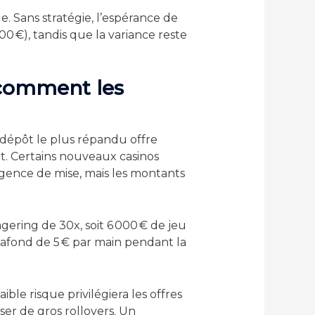
e. Sans stratégie, l’espérance de
00 €), tandis que la variance reste
 comment les
 dépôt le plus répandu offre
t. Certains nouveaux casinos
xigence de mise, mais les montants
gering de 30x, soit 6 000 € de jeu
 plafond de 5 € par main pendant la
ible risque privilégiera les offres
ser de gros rollovers. Un