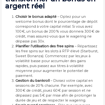
argent réel
Choisir le bonus adapté
– Optez pour un
welcome bonus dont le pourcentage de dépôt
correspond à votre capital initial. Si vous avez
100 €, un bonus de 200 % vous donnera 300 € de
crédit, mais assurez‑vous que le wagering ne
dépasse pas 30x.
Planifier l’utilisation des free spins
– Répartissez
les free spins sur les slots à RTP élevé (Starburst,
Sweet Bonanza). Commencez par les jeux à
volatilité basse pour accumuler des gains
rapides, puis passez aux titres à volatilité
moyenne pour augmenter le potentiel de
paiement.
Gestion du bankroll
– Divisez votre capital en
sessions de 20 % chacune. Par exemple, avec
300 € de crédit, jouez 60 € par session et ne
dépassez pas 5 € par mise afin de prolonger la
durée de jeu et de respecter le wagering.