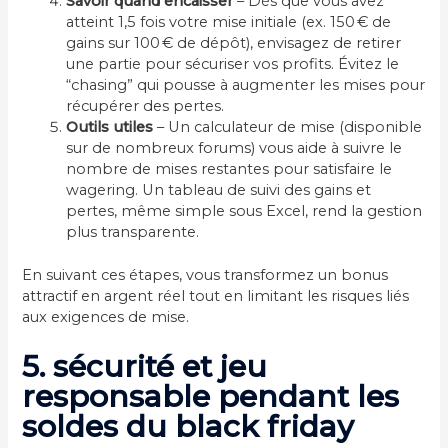
Savoir quand encaisser
– Dès que vous avez
atteint 1,5 fois votre mise initiale (ex. 150 € de
gains sur 100 € de dépôt), envisagez de retirer
une partie pour sécuriser vos profits. Évitez le
“chasing” qui pousse à augmenter les mises pour
récupérer des pertes.
Outils utiles
– Un calculateur de mise (disponible
sur de nombreux forums) vous aide à suivre le
nombre de mises restantes pour satisfaire le
wagering. Un tableau de suivi des gains et
pertes, même simple sous Excel, rend la gestion
plus transparente.
En suivant ces étapes, vous transformez un bonus
attractif en argent réel tout en limitant les risques liés
aux exigences de mise.
5. sécurité et jeu
responsable pendant les
soldes du black friday