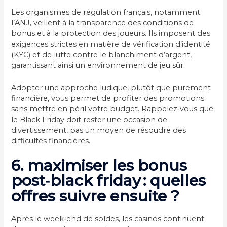
Les organismes de régulation français, notamment
l’ANJ, veillent à la transparence des conditions de
bonus et à la protection des joueurs. Ils imposent des
exigences strictes en matière de vérification d’identité
(KYC) et de lutte contre le blanchiment d’argent,
garantissant ainsi un environnement de jeu sûr.
Adopter une approche ludique, plutôt que purement
financière, vous permet de profiter des promotions
sans mettre en péril votre budget. Rappelez‑vous que
le Black Friday doit rester une occasion de
divertissement, pas un moyen de résoudre des
difficultés financières.
6. maximiser les bonus
post‑black friday : quelles
offres suivre ensuite ?
Après le week‑end de soldes, les casinos continuent