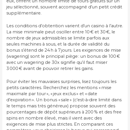
eux, offrent un nombre limité de tours gratuits sur un
jeu sélectionné, souvent accompagné d’un petit crédit
supplémentaire.
Les conditions d’obtention varient d’un casino à l’autre.
La mise minimale peut osciller entre 10 € et 30 €, le
nombre de jeux admissibles se limite parfois aux
seules machines à sous, et la durée de validité du
bonus s’étend de 24 h à 7 jours. Les exigences de mise
(wagering) sont le principal piège : un bonus de 100 €
avec un wagering de 30x signifie qu’il faut miser
3 000 € avant de pouvoir retirer les gains.
Pour éviter les mauvaises surprises, lisez toujours les
petits caractères. Recherchez les mentions « mise
maximale par tour », « jeux exclus » et « date
d’expiration ». Un bonus « sale » (c’est‑à‑dire limité dans
le temps mais très généreux) propose souvent des
pourcentages de dépôt supérieurs à 200 % et des free
spins en nombre élevé, mais il vient avec des
exigences de mise plus strictes. En comparant ces