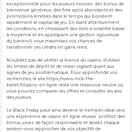
exceptionnelle pour les joueurs novices : des bonus de
bienvenue généreux, des free spins abondants et des
promotions limitées dans le temps qui boostent
rapidement le capital de jeu. En lisant attentivement
les conditions, en choisissant des slots à volatilité basse
à moyenne et en appliquant une gestion rigoureuse
du bankroll, vous maximisez vos chances de
transformer ces crédits en gains réels.
N’oubliez pas de vérifier la licence du casino, d’utiliser
les limites de dépôt et de rester vigilant quant aux
signes de jeu problématique. Pour approfondir vos
recherches, le site https://www.rock-the-
ballet.fr/casino-en-ligne reste une ressource neutre où
vous pourrez comparer les offres et consulter les avis
des joueurs.
Le Black Friday peut ainsi devenir le tremplin idéal vers
une expérience de casino en ligne réussie : profitez des
bonus, jouez de façon responsable et laissez chaque
session vous rapprocher de vos objectifs de