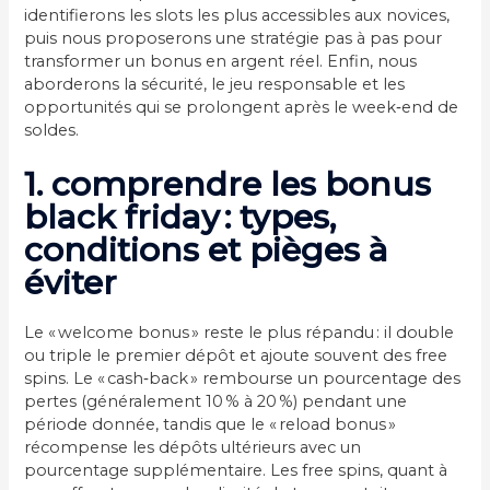
identifierons les slots les plus accessibles aux novices,
puis nous proposerons une stratégie pas à pas pour
transformer un bonus en argent réel. Enfin, nous
aborderons la sécurité, le jeu responsable et les
opportunités qui se prolongent après le week‑end de
soldes.
1. comprendre les bonus
black friday : types,
conditions et pièges à
éviter
Le « welcome bonus » reste le plus répandu : il double
ou triple le premier dépôt et ajoute souvent des free
spins. Le « cash‑back » rembourse un pourcentage des
pertes (généralement 10 % à 20 %) pendant une
période donnée, tandis que le « reload bonus »
récompense les dépôts ultérieurs avec un
pourcentage supplémentaire. Les free spins, quant à