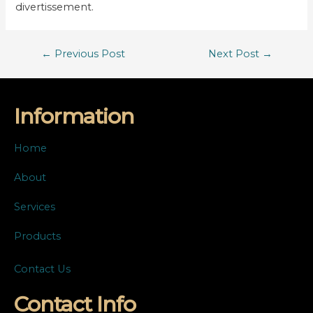
divertissement.
←
Previous Post
Next Post
→
Information
Home
About
Services
Products
Contact Us
Contact Info