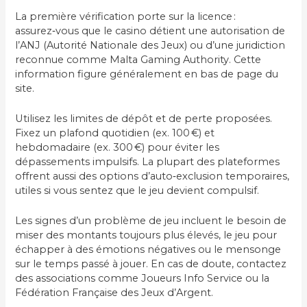
La première vérification porte sur la licence :
assurez‑vous que le casino détient une autorisation de
l’ANJ (Autorité Nationale des Jeux) ou d’une juridiction
reconnue comme Malta Gaming Authority. Cette
information figure généralement en bas de page du
site.
Utilisez les limites de dépôt et de perte proposées.
Fixez un plafond quotidien (ex. 100 €) et
hebdomadaire (ex. 300 €) pour éviter les
dépassements impulsifs. La plupart des plateformes
offrent aussi des options d’auto‑exclusion temporaires,
utiles si vous sentez que le jeu devient compulsif.
Les signes d’un problème de jeu incluent le besoin de
miser des montants toujours plus élevés, le jeu pour
échapper à des émotions négatives ou le mensonge
sur le temps passé à jouer. En cas de doute, contactez
des associations comme Joueurs Info Service ou la
Fédération Française des Jeux d’Argent.