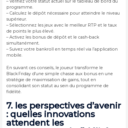
– Vérifiez votre statut actuel sur le tableau de bord du
programme.
– Calculez le dépôt nécessaire pour atteindre le niveau
supérieur.
– Sélectionnez les jeux avec le meilleur RTP et le taux
de points le plus élevé.
– Activez les bonus de dépôt et le cash‑back
simultanément.
– Suivez votre bankroll en temps réel via l’application
mobile.
En suivant ces conseils, le joueur transforme le
Black Friday d’une simple chasse aux bonus en une
stratégie de maximisation de gains, tout en
consolidant son statut au sein du programme de
fidélité.
7. les perspectives d’avenir
: quelles innovations
attendent les