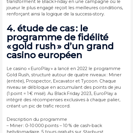
transforment le Black Friday en une campagne où le
joueur le plus engagé reçoit les meilleures conditions,
renforçant ainsi la logique de la success‑story.
4. étude de cas : le
programme de fidélité
« gold rush » d’un grand
casino européen
Le casino « EuroPlay » a lancé en 2022 le programme
Gold Rush, structuré autour de quatre niveaux : Miner
(entrée), Prospector, Excavator et Tycoon. Chaque
niveau se débloque en accumulant des points de jeu
(1 point = 1 € misé). Au Black Friday 2023, EuroPlay a
intégré des récompenses exclusives à chaque palier,
créant un pic de trafic record.
Description du programme
– Miner : 0‑10 000 points – 10 % de cash‑back
hebdomadaire, 5 tours gratuits sur
Starburst
.