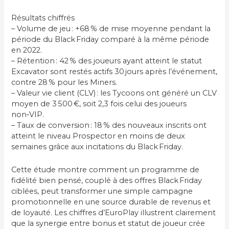
Résultats chiffrés
– Volume de jeu : +68 % de mise moyenne pendant la
période du Black Friday comparé à la même période
en 2022.
– Rétention : 42 % des joueurs ayant atteint le statut
Excavator sont restés actifs 30 jours après l’événement,
contre 28 % pour les Miners.
– Valeur vie client (CLV) : les Tycoons ont généré un CLV
moyen de 3 500 €, soit 2,3 fois celui des joueurs
non‑VIP.
– Taux de conversion : 18 % des nouveaux inscrits ont
atteint le niveau Prospector en moins de deux
semaines grâce aux incitations du Black Friday.
Cette étude montre comment un programme de
fidélité bien pensé, couplé à des offres Black Friday
ciblées, peut transformer une simple campagne
promotionnelle en une source durable de revenus et
de loyauté. Les chiffres d’EuroPlay illustrent clairement
que la synergie entre bonus et statut de joueur crée