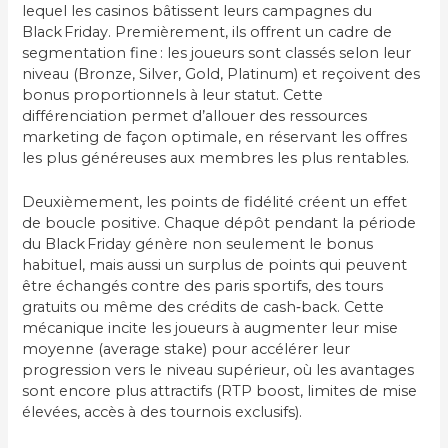
lequel les casinos bâtissent leurs campagnes du
Black Friday. Premièrement, ils offrent un cadre de
segmentation fine : les joueurs sont classés selon leur
niveau (Bronze, Silver, Gold, Platinum) et reçoivent des
bonus proportionnels à leur statut. Cette
différenciation permet d’allouer des ressources
marketing de façon optimale, en réservant les offres
les plus généreuses aux membres les plus rentables.
Deuxièmement, les points de fidélité créent un effet
de boucle positive. Chaque dépôt pendant la période
du Black Friday génère non seulement le bonus
habituel, mais aussi un surplus de points qui peuvent
être échangés contre des paris sportifs, des tours
gratuits ou même des crédits de cash‑back. Cette
mécanique incite les joueurs à augmenter leur mise
moyenne (average stake) pour accélérer leur
progression vers le niveau supérieur, où les avantages
sont encore plus attractifs (RTP boost, limites de mise
élevées, accès à des tournois exclusifs).