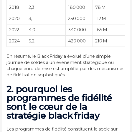
2018
2,3
180 000
78 M
2020
3,1
250 000
112 M
2022
4,0
340 000
165 M
2024
5,2
420 000
210 M
En résumé, le Black Friday a évolué d’une simple
journée de soldes à un événement stratégique où
chaque euro de mise est amplifié par des mécanismes
de fidélisation sophistiqués.
2. pourquoi les
programmes de fidélité
sont le cœur de la
stratégie black friday
Les programmes de fidélité constituent le socle sur