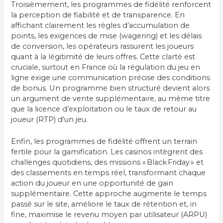
Troisièmement, les programmes de fidélité renforcent
la perception de fiabilité et de transparence. En
affichant clairement les règles d’accumulation de
points, les exigences de mise (wagering) et les délais
de conversion, les opérateurs rassurent les joueurs
quant à la légitimité de leurs offres. Cette clarté est
cruciale, surtout en France où la régulation du jeu en
ligne exige une communication précise des conditions
de bonus. Un programme bien structuré devient alors
un argument de vente supplémentaire, au même titre
que la licence d’exploitation ou le taux de retour au
joueur (RTP) d’un jeu.
Enfin, les programmes de fidélité offrent un terrain
fertile pour la gamification. Les casinos intègrent des
challenges quotidiens, des missions « Black Friday » et
des classements en temps réel, transformant chaque
action du joueur en une opportunité de gain
supplémentaire. Cette approche augmente le temps
passé sur le site, améliore le taux de rétention et, in
fine, maximise le revenu moyen par utilisateur (ARPU)