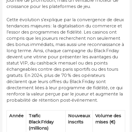
journée de promotion, mais un véritable moteur de
croissance pour les plateformes de jeu.
Cette évolution s’explique par la convergence de deux
tendances majeures : la digitalisation du commerce et
l’essor des programmes de fidélité. Les casinos ont
compris que les joueurs recherchent non seulement
des bonus immédiats, mais aussi une reconnaissance à
long terme. Ainsi, chaque campagne du Black Friday
devient une vitrine pour présenter les avantages du
statut VIP, du cashback mensuel ou des points
échangeables contre des paris sportifs ou des tours
gratuits. En 2024, plus de 70 % des opérateurs
déclarent que leurs offres du Black Friday sont
directement liées à leur programme de fidélité, ce qui
renforce la valeur perçue par le joueur et augmente la
probabilité de rétention post‑événement.
Année
Trafic
Nouveaux
Volume des
Black Friday
inscrits
mises (€)
(millions)