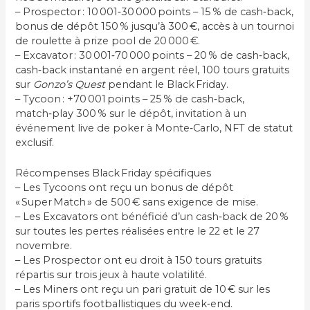
– Prospector : 10 001‑30 000 points – 15 % de cash‑back,
bonus de dépôt 150 % jusqu’à 300 €, accès à un tournoi
de roulette à prize pool de 20 000 €.
– Excavator : 30 001‑70 000 points – 20 % de cash‑back,
cash‑back instantané en argent réel, 100 tours gratuits
sur
Gonzo’s Quest
pendant le Black Friday.
– Tycoon : +70 001 points – 25 % de cash‑back,
match‑play 300 % sur le dépôt, invitation à un
événement live de poker à Monte‑Carlo, NFT de statut
exclusif.
Récompenses Black Friday spécifiques
– Les Tycoons ont reçu un bonus de dépôt
« Super Match » de 500 € sans exigence de mise.
– Les Excavators ont bénéficié d’un cash‑back de 20 %
sur toutes les pertes réalisées entre le 22 et le 27
novembre.
– Les Prospector ont eu droit à 150 tours gratuits
répartis sur trois jeux à haute volatilité.
– Les Miners ont reçu un pari gratuit de 10 € sur les
paris sportifs footballistiques du week‑end.