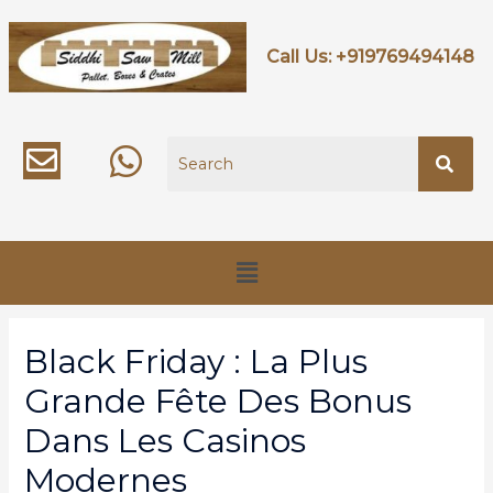
Call Us:
+919769494148
Black Friday : La Plus
Grande Fête Des Bonus
Dans Les Casinos
Modernes