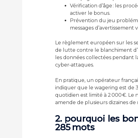
Vérification d’âge : les pr
activer le bonus.
Prévention du jeu problémati
messages d’avertissement v
Le règlement européen sur les ser
de lutte contre le blanchiment 
les données collectées pendant la
cyber‑attaques.
En pratique, un opérateur françai
indiquer que le wagering est de 3
quotidien est limité à 2 000 €. L
amende de plusieurs dizaines de mill
2. pourquoi les bon
285 mots