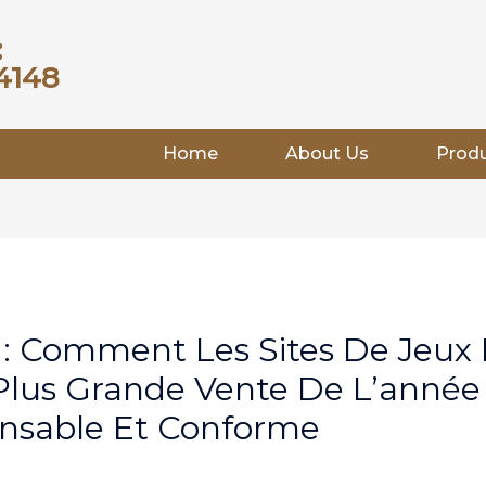
:
4148
Home
About Us
Prod
 : Comment Les Sites De Jeux
Plus Grande Vente De L’année
sable Et Conforme