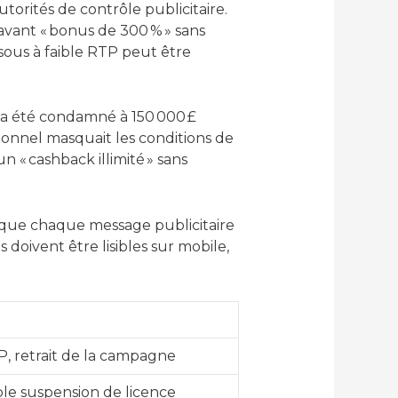
torités de contrôle publicitaire.
avant « bonus de 300 % » sans
sous à faible RTP peut être
e a été condamné à 150 000 £
onnel masquait les conditions de
un « cashback illimité » sans
 que chaque message publicitaire
 doivent être lisibles sur mobile,
P, retrait de la campagne
ble suspension de licence