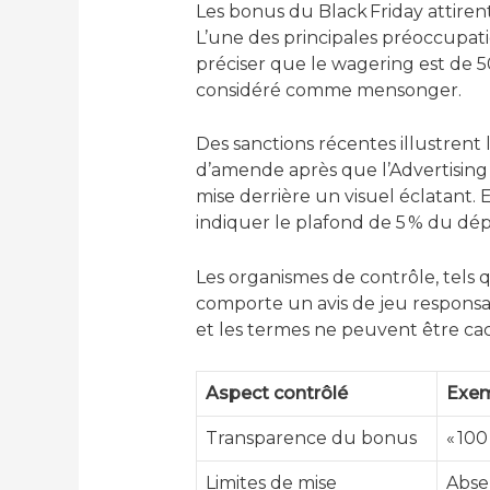
Les bonus du Black Friday attirent
L’une des principales préoccupati
préciser que le wagering est de 5
considéré comme mensonger.
Des sanctions récentes illustrent
d’amende après que l’Advertising
mise derrière un visuel éclatant. E
indiquer le plafond de 5 % du dépô
Les organismes de contrôle, tels
comporte un avis de jeu responsabl
et les termes ne peuvent être cac
Aspect contrôlé
Exem
Transparence du bonus
« 10
Limites de mise
Abse