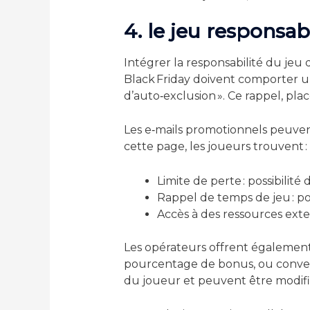
4. le jeu responsa
Intégrer la responsabilité du jeu
Black Friday doivent comporter un 
d’auto‑exclusion ». Ce rappel, pla
Les e‑mails promotionnels peuvent
cette page, les joueurs trouvent :
Limite de perte : possibilité
Rappel de temps de jeu : po
Accès à des ressources exte
Les opérateurs offrent également 
pourcentage de bonus, ou conversi
du joueur et peuvent être modif