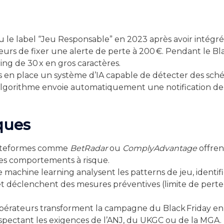
çu le label “Jeu Responsable” en 2023 après avoir intégr
rs de fixer une alerte de perte à 200 €. Pendant le Black
ring de 30 x en gros caractères.
s en place un système d’IA capable de détecter des schéma
L’algorithme envoie automatiquement une notification de
ques
plateformes comme
BetRadar
ou
ComplyAdvantage
offren
 les comportements à risque.
 machine learning analysent les patterns de jeu, identif
t déclenchent des mesures préventives (limite de perte
opérateurs transforment la campagne du Black Friday en
espectant les exigences de l’ANJ, du UKGC ou de la MGA.