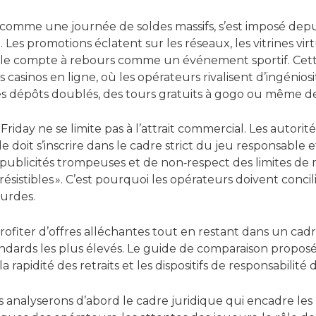
is comme une journée de soldes massifs, s’est imposé de
s promotions éclatent sur les réseaux, les vitrines virt
le compte à rebours comme un événement sportif. Cett
 casinos en ligne, où les opérateurs rivalisent d’ingénios
es dépôts doublés, des tours gratuits à gogo ou même d
 Friday ne se limite pas à l’attrait commercial. Les autor
it s’inscrire dans le cadre strict du jeu responsable et
ublicités trompeuses et de non‑respect des limites de m
ésistibles ». C’est pourquoi les opérateurs doivent concili
ourdes.
ofiter d’offres alléchantes tout en restant dans un cadre 
tandards les plus élevés. Le guide de comparaison propos
a rapidité des retraits et les dispositifs de responsabilité 
s analyserons d’abord le cadre juridique qui encadre les