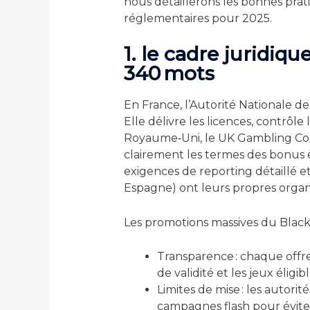
nous détaillerons les bonnes pratiq
réglementaires pour 2025.
1. le cadre juridiqu
340 mots
En France, l’Autorité Nationale de
Elle délivre les licences, contrô
Royaume‑Uni, le UK Gambling Comm
clairement les termes des bonus e
exigences de reporting détaillé e
Espagne) ont leurs propres organ
Les promotions massives du Black 
Transparence : chaque offre
de validité et les jeux éligibl
Limites de mise : les auto
campagnes flash pour éviter 