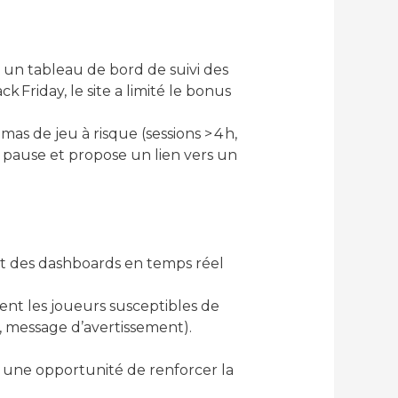
é un tableau de bord de suivi des
 Friday, le site a limité le bonus
s de jeu à risque (sessions > 4 h,
 pause et propose un lien vers un
t des dashboards en temps réel
ient les joueurs susceptibles de
, message d’avertissement).
 une opportunité de renforcer la