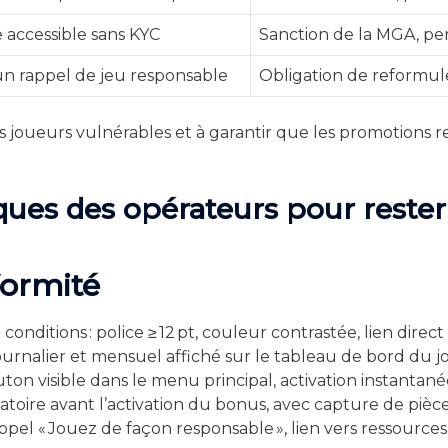
 accessible sans KYC
Sanction de la MGA, per
n rappel de jeu responsable
Obligation de reformule
es joueurs vulnérables et à garantir que les promotions r
iques des opérateurs pour reste
formité
 conditions : police ≥ 12 pt, couleur contrastée, lien dire
journalier et mensuel affiché sur le tableau de bord du j
uton visible dans le menu principal, activation instantané
gatoire avant l’activation du bonus, avec capture de pièce
ppel « Jouez de façon responsable », lien vers ressource