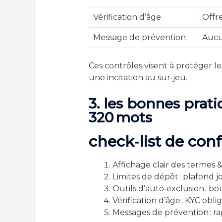
Vérification d’âge
Offre
Message de prévention
Aucu
Ces contrôles visent à protéger l
une incitation au sur‑jeu.
3. les bonnes prat
320 mots
check‑list de con
Affichage clair des termes &
Limites de dépôt : plafond 
Outils d’auto‑exclusion : bo
Vérification d’âge : KYC obli
Messages de prévention : ra