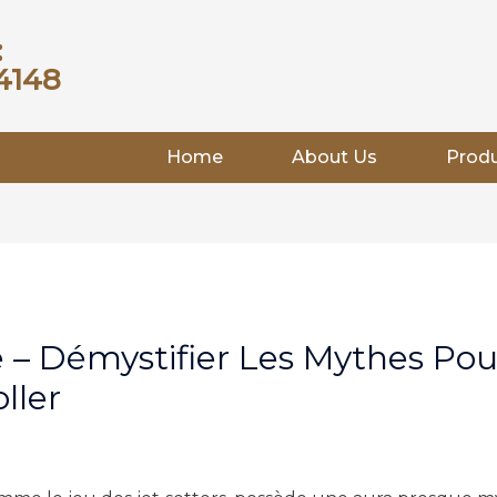
:
4148
Home
About Us
Prod
 – Démystifier Les Mythes Pou
ller