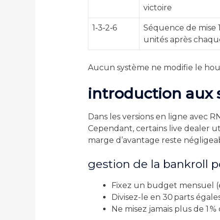
victoire
1‑3‑2‑6
Séquence de mise 1, 
unités après chaque
Aucun système ne modifie le house
introduction aux 
Dans les versions en ligne avec R
Cependant, certains live dealer ut
marge d’avantage reste négligeab
gestion de la bankroll 
Fixez un budget mensuel (ex
Divisez-le en 30 parts égales
Ne misez jamais plus de 1 %