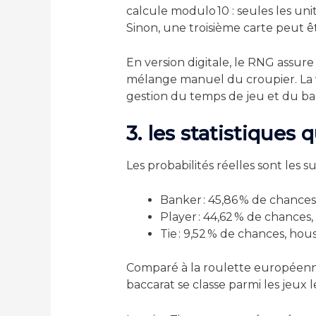
calcule modulo 10 : seules les unit
Sinon, une troisième carte peut êt
En version digitale, le RNG assur
mélange manuel du croupier. La vit
gestion du temps de jeu et du ba
3. les statistiques 
Les probabilités réelles sont les su
Banker : 45,86 % de chances
Player : 44,62 % de chances,
Tie : 9,52 % de chances, hous
Comparé à la roulette européenne
baccarat se classe parmi les jeux l