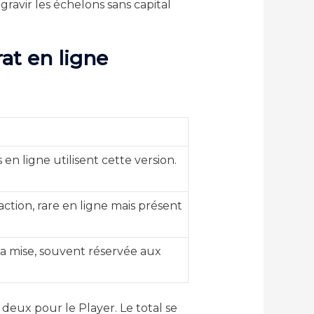
ravir les échelons sans capital
at en ligne
 en ligne utilisent cette version.
action, rare en ligne mais présent
la mise, souvent réservée aux
deux pour le Player. Le total se