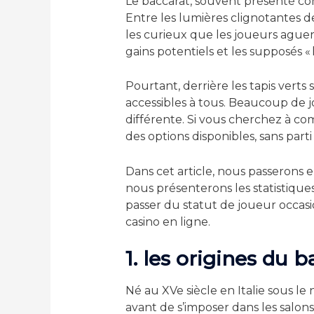
Le baccarat, souvent présenté com
Entre les lumières clignotantes des
les curieux que les joueurs aguerr
gains potentiels et les supposés « 
Pourtant, derrière les tapis verts
accessibles à tous. Beaucoup de jo
différente. Si vous cherchez à com
des options disponibles, sans parti
Dans cet article, nous passerons e
nous présenterons les statistique
passer du statut de joueur occasio
casino en ligne.
1. les origines du 
Né au XVe siècle en Italie sous l
avant de s’imposer dans les salons