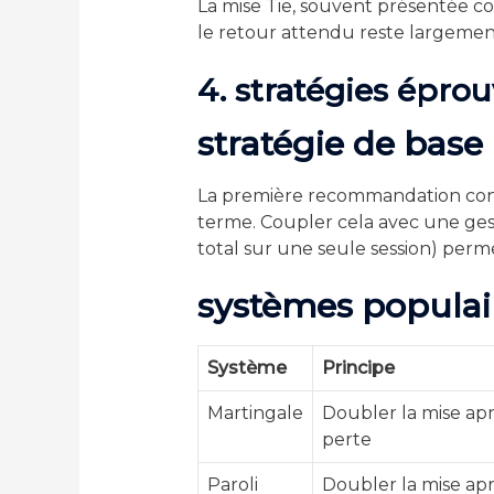
La mise Tie, souvent présentée co
le retour attendu reste largement
4. stratégies épro
stratégie de base
La première recommandation consis
terme. Coupler cela avec une gest
total sur une seule session) permet
systèmes populai
Système
Principe
Martingale
Doubler la mise ap
perte
Paroli
Doubler la mise ap