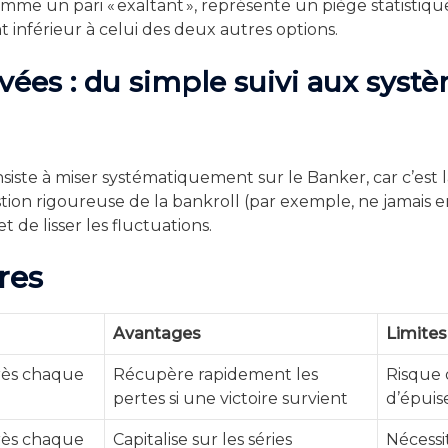
mme un pari « exaltant », représente un piège statistiqu
 inférieur à celui des deux autres options.
uvées : du simple suivi aux syst
te à miser systématiquement sur le Banker, car c’est la
ion rigoureuse de la bankroll (par exemple, ne jamais e
 de lisser les fluctuations.
res
Avantages
Limites
rès chaque
Récupère rapidement les
Risque d
pertes si une victoire survient
d’épuise
rès chaque
Capitalise sur les séries
Nécessi