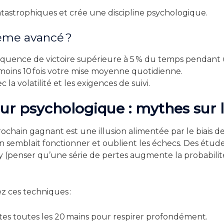
tastrophiques et crée une discipline psychologique.
ème avancé ?
quence de victoire supérieure à 5 % du temps pendant 
 moins 10 fois votre mise moyenne quotidienne.
 la volatilité et les exigences de suivi.
eur psychologique : mythes sur le
 prochain gagnant est une illusion alimentée par le biais d
ion semblait fonctionner et oublient les échecs. Des étu
 (penser qu’une série de pertes augmente la probabilité
z ces techniques :
tes toutes les 20 mains pour respirer profondément.