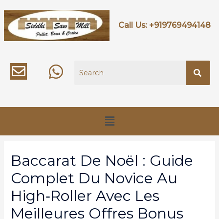
Call Us:
+919769494148
Baccarat De Noël : Guide
Complet Du Novice Au
High‑roller Avec Les
Meilleures Offres Bonus