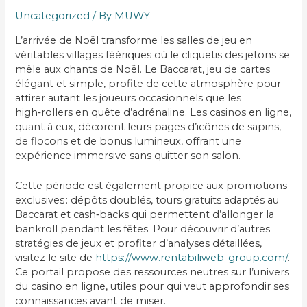
Uncategorized
/ By
MUWY
L’arrivée de Noël transforme les salles de jeu en
véritables villages féériques où le cliquetis des jetons se
mêle aux chants de Noël. Le Baccarat, jeu de cartes
élégant et simple, profite de cette atmosphère pour
attirer autant les joueurs occasionnels que les
high‑rollers en quête d’adrénaline. Les casinos en ligne,
quant à eux, décorent leurs pages d’icônes de sapins,
de flocons et de bonus lumineux, offrant une
expérience immersive sans quitter son salon.
Cette période est également propice aux promotions
exclusives : dépôts doublés, tours gratuits adaptés au
Baccarat et cash‑backs qui permettent d’allonger la
bankroll pendant les fêtes. Pour découvrir d’autres
stratégies de jeux et profiter d’analyses détaillées,
visitez le site de
https://www.rentabiliweb-group.com/
.
Ce portail propose des ressources neutres sur l’univers
du casino en ligne, utiles pour qui veut approfondir ses
connaissances avant de miser.