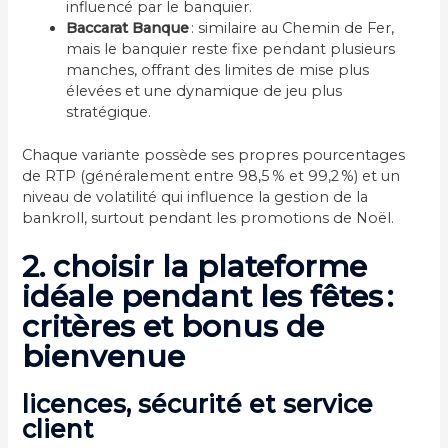
influencé par le banquier.
Baccarat Banque
: similaire au Chemin de Fer,
mais le banquier reste fixe pendant plusieurs
manches, offrant des limites de mise plus
élevées et une dynamique de jeu plus
stratégique.
Chaque variante possède ses propres pourcentages
de RTP (généralement entre 98,5 % et 99,2 %) et un
niveau de volatilité qui influence la gestion de la
bankroll, surtout pendant les promotions de Noël.
2. choisir la plateforme
idéale pendant les fêtes :
critères et bonus de
bienvenue
licences, sécurité et service
client