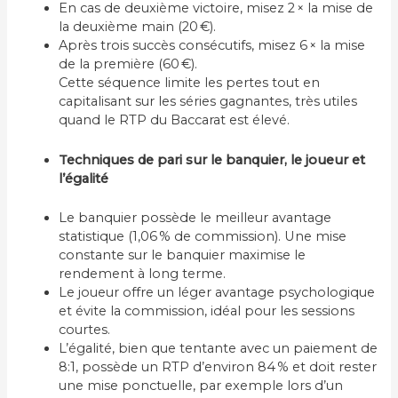
En cas de deuxième victoire, misez 2 × la mise de
la deuxième main (20 €).
Après trois succès consécutifs, misez 6 × la mise
de la première (60 €).
Cette séquence limite les pertes tout en
capitalisant sur les séries gagnantes, très utiles
quand le RTP du Baccarat est élevé.
Techniques de pari sur le banquier, le joueur et
l’égalité
Le banquier possède le meilleur avantage
statistique (1,06 % de commission). Une mise
constante sur le banquier maximise le
rendement à long terme.
Le joueur offre un léger avantage psychologique
et évite la commission, idéal pour les sessions
courtes.
L’égalité, bien que tentante avec un paiement de
8:1, possède un RTP d’environ 84 % et doit rester
une mise ponctuelle, par exemple lors d’un