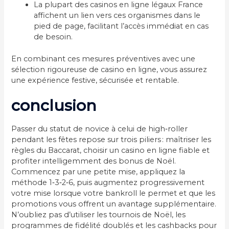
La plupart des casinos en ligne légaux France
affichent un lien vers ces organismes dans le
pied de page, facilitant l’accès immédiat en cas
de besoin.
En combinant ces mesures préventives avec une
sélection rigoureuse de casino en ligne, vous assurez
une expérience festive, sécurisée et rentable.
conclusion
Passer du statut de novice à celui de high‑roller
pendant les fêtes repose sur trois piliers : maîtriser les
règles du Baccarat, choisir un casino en ligne fiable et
profiter intelligemment des bonus de Noël.
Commencez par une petite mise, appliquez la
méthode 1‑3‑2‑6, puis augmentez progressivement
votre mise lorsque votre bankroll le permet et que les
promotions vous offrent un avantage supplémentaire.
N’oubliez pas d’utiliser les tournois de Noël, les
programmes de fidélité doublés et les cashbacks pour