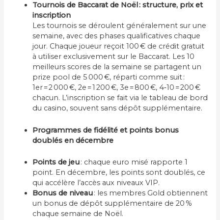
Tournois de Baccarat de Noël : structure, prix et
inscription
Les tournois se déroulent généralement sur une
semaine, avec des phases qualificatives chaque
jour. Chaque joueur reçoit 100 € de crédit gratuit
à utiliser exclusivement sur le Baccarat. Les 10
meilleurs scores de la semaine se partagent un
prize pool de 5 000 €, réparti comme suit :
1er = 2 000 €, 2e = 1 200 €, 3e = 800 €, 4‑10 = 200 €
chacun. L’inscription se fait via le tableau de bord
du casino, souvent sans dépôt supplémentaire.
Programmes de fidélité et points bonus
doublés en décembre
Points de jeu
: chaque euro misé rapporte 1
point. En décembre, les points sont doublés, ce
qui accélère l’accès aux niveaux VIP.
Bonus de niveau
: les membres Gold obtiennent
un bonus de dépôt supplémentaire de 20 %
chaque semaine de Noël.