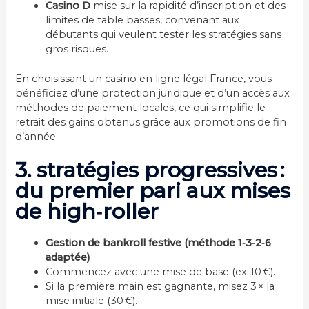
Casino D
mise sur la rapidité d’inscription et des
limites de table basses, convenant aux
débutants qui veulent tester les stratégies sans
gros risques.
En choisissant un casino en ligne légal France, vous
bénéficiez d’une protection juridique et d’un accès aux
méthodes de paiement locales, ce qui simplifie le
retrait des gains obtenus grâce aux promotions de fin
d’année.
3. stratégies progressives :
du premier pari aux mises
de high‑roller
Gestion de bankroll festive (méthode 1‑3‑2‑6
adaptée)
Commencez avec une mise de base (ex. 10 €).
Si la première main est gagnante, misez 3 × la
mise initiale (30 €).