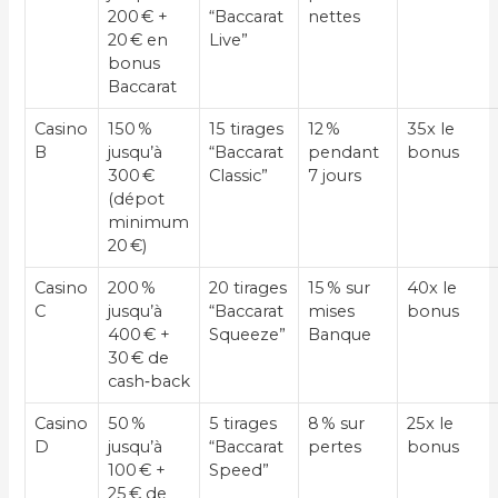
200 € +
“Baccarat
nettes
20 € en
Live”
bonus
Baccarat
Casino
150 %
15 tirages
12 %
35x le
B
jusqu’à
“Baccarat
pendant
bonus
300 €
Classic”
7 jours
(dépot
minimum
20 €)
Casino
200 %
20 tirages
15 % sur
40x le
C
jusqu’à
“Baccarat
mises
bonus
400 € +
Squeeze”
Banque
30 € de
cash‑back
Casino
50 %
5 tirages
8 % sur
25x le
D
jusqu’à
“Baccarat
pertes
bonus
100 € +
Speed”
25 € de