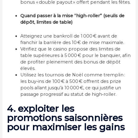
bonus « double payout » offert pendant les fêtes.
Quand passer à la mise “high‑roller” (seuils de
dépôt, limites de table)
Atteignez une bankroll de 1 000 € avant de
franchir la barrière des 10 € de mise maximale.
Vérifiez que le casino propose des limites de
table supérieures à 5 000 € pour le banquier, afin
de profiter pleinement des bonus de dépôt
élevés.
Utilisez les tournois de Noël comme tremplin :
les buy‑ins de 100 € à 500 € offrent des prize
pools allant jusqu’à 10 000 €, ce qui justifie un
passage progressif au statut de high‑roller.
4. exploiter les
promotions saisonnières
pour maximiser les gains