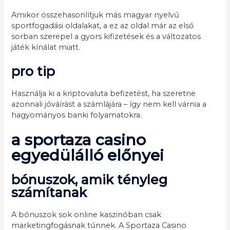
Amikor összehasonlítjuk más magyar nyelvű
sportfogadási oldalakat, a ez az oldal már az első
sorban szerepel a gyors kifizetések és a változatos
játék kínálat miatt.
pro tip
Használja ki a kriptovaluta befizetést, ha szeretne
azonnali jóváírást a számlájára – így nem kell várnia a
hagyományos banki folyamatokra.
a sportaza casino
egyedülálló előnyei
bónuszok, amik tényleg
számítanak
A bónuszok sok online kaszinóban csak
marketingfogásnak tűnnek. A Sportaza Casino