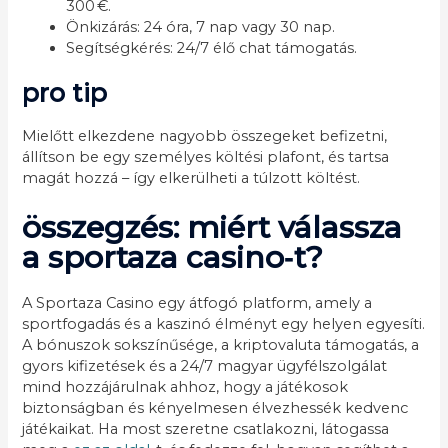
300 €.
Önkizárás: 24 óra, 7 nap vagy 30 nap.
Segítségkérés: 24/7 élő chat támogatás.
pro tip
Mielőtt elkezdene nagyobb összegeket befizetni,
állítson be egy személyes költési plafont, és tartsa
magát hozzá – így elkerülheti a túlzott költést.
összegzés: miért válassza
a sportaza casino‑t?
A Sportaza Casino egy átfogó platform, amely a
sportfogadás és a kaszinó élményt egy helyen egyesíti.
A bónuszok sokszínűsége, a kriptovaluta támogatás, a
gyors kifizetések és a 24/7 magyar ügyfélszolgálat
mind hozzájárulnak ahhoz, hogy a játékosok
biztonságban és kényelmesen élvezhessék kedvenc
játékaikat. Ha most szeretne csatlakozni, látogassa