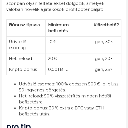
azonban olyan feltételekkel dolgozik, amelyek
valóban növelik a játékosok profitpotenciálját:
Bónusz típusa
Minimum
Kifizethető?
befizetés
Üdvözlő
10 €
Igen, 30×
csomag
Heti reload
20 €
Igen, 20×
Kripto bonus
0,001 BTC
Igen, 25×
Üdvözlő csomag: 100 % egészen 500 €-ig, plusz
50 ingyenes pörgetés.
Heti reload: 50 % visszatérítés minden hétfői
befizetésre.
Kripto bonus: 30 % extra a BTC vagy ETH
befizetés után.
pro tip