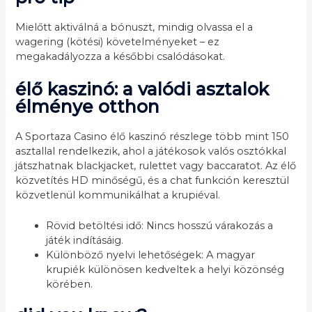
Mielőtt aktiválná a bónuszt, mindig olvassa el a
wagering (kötési) követelményeket – ez
megakadályozza a későbbi csalódásokat.
élő kaszinó: a valódi asztalok
élménye otthon
A Sportaza Casino élő kaszinó részlege több mint 150
asztallal rendelkezik, ahol a játékosok valós osztókkal
játszhatnak blackjacket, rulettet vagy baccaratot. Az élő
közvetítés HD minőségű, és a chat funkción keresztül
közvetlenül kommunikálhat a krupiéval.
Rövid betöltési idő: Nincs hosszú várakozás a
játék indításáig.
Különböző nyelvi lehetőségek: A magyar
krupiék különösen kedveltek a helyi közönség
körében.