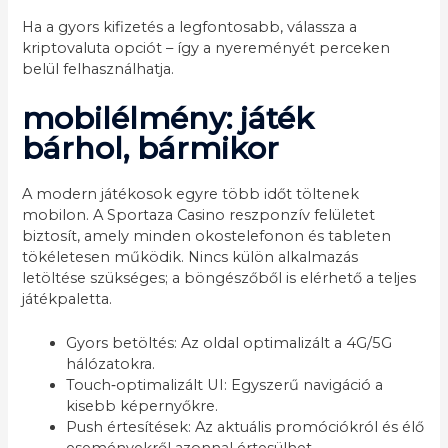
Ha a gyors kifizetés a legfontosabb, válassza a
kriptovaluta opciót – így a nyereményét perceken
belül felhasználhatja.
mobilélmény: játék
bárhol, bármikor
A modern játékosok egyre több időt töltenek
mobilon. A Sportaza Casino reszponzív felületet
biztosít, amely minden okostelefonon és tableten
tökéletesen működik. Nincs külön alkalmazás
letöltése szükséges; a böngészőből is elérhető a teljes
játékpaletta.
Gyors betöltés: Az oldal optimalizált a 4G/5G
hálózatokra.
Touch‑optimalizált UI: Egyszerű navigáció a
kisebb képernyőkre.
Push értesítések: Az aktuális promóciókról és élő
eseményekről azonnal értesülhet.