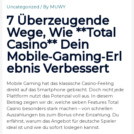
Uncategorized
/ By
MUWY
7 Überzeugende
Wege, Wie **Total
Casino** Dein
Mobile‑Gaming‑Erl
Ebnis Verbessert
Mobile Gaming hat das klassische Casino‑Feeling
direkt auf das Smartphone gebracht. Doch nicht jede
Plattform nutzt das Potenzial voll aus. In diesem
Beitrag zeigen wir dir, welche sieben Features Total
Casino besonders stark machen – von schnellen
Auszahlungen bis zum Bonus ohne Einzahlung. Du
erfährst, warum das Angebot für deutsche Spieler
ideal ist und wie du sofort loslegen kannst.