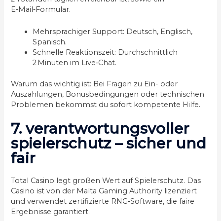
E‑Mail‑Formular.
Mehrsprachiger Support: Deutsch, Englisch,
Spanisch.
Schnelle Reaktionszeit: Durchschnittlich
2 Minuten im Live‑Chat.
Warum das wichtig ist: Bei Fragen zu Ein- oder
Auszahlungen, Bonusbedingungen oder technischen
Problemen bekommst du sofort kompetente Hilfe.
7. verantwortungsvoller
spielerschutz – sicher und
fair
Total Casino legt großen Wert auf Spielerschutz. Das
Casino ist von der Malta Gaming Authority lizenziert
und verwendet zertifizierte RNG‑Software, die faire
Ergebnisse garantiert.