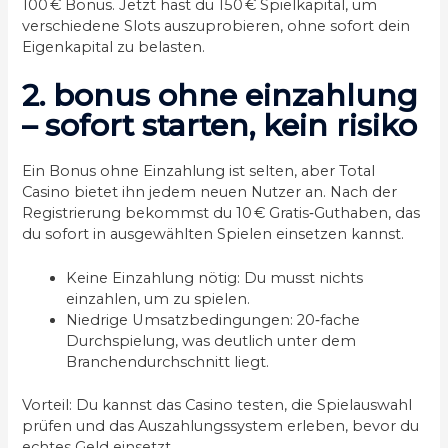
100 € Bonus. Jetzt hast du 150 € Spielkapital, um
verschiedene Slots auszuprobieren, ohne sofort dein
Eigenkapital zu belasten.
2. bonus ohne einzahlung
– sofort starten, kein risiko
Ein Bonus ohne Einzahlung ist selten, aber Total
Casino bietet ihn jedem neuen Nutzer an. Nach der
Registrierung bekommst du 10 € Gratis‑Guthaben, das
du sofort in ausgewählten Spielen einsetzen kannst.
Keine Einzahlung nötig: Du musst nichts
einzahlen, um zu spielen.
Niedrige Umsatzbedingungen: 20‑fache
Durchspielung, was deutlich unter dem
Branchendurchschnitt liegt.
Vorteil: Du kannst das Casino testen, die Spielauswahl
prüfen und das Auszahlungssystem erleben, bevor du
echtes Geld einsetzt.