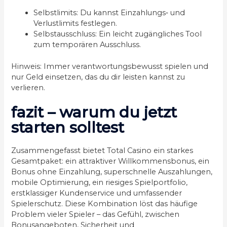
Selbstlimits: Du kannst Einzahlungs‑ und
Verlustlimits festlegen.
Selbstausschluss: Ein leicht zugängliches Tool
zum temporären Ausschluss.
Hinweis: Immer verantwortungsbewusst spielen und
nur Geld einsetzen, das du dir leisten kannst zu
verlieren.
fazit – warum du jetzt
starten solltest
Zusammengefasst bietet Total Casino ein starkes
Gesamtpaket: ein attraktiver Willkommensbonus, ein
Bonus ohne Einzahlung, superschnelle Auszahlungen,
mobile Optimierung, ein riesiges Spielportfolio,
erstklassiger Kundenservice und umfassender
Spielerschutz. Diese Kombination löst das häufige
Problem vieler Spieler – das Gefühl, zwischen
Bonusangeboten, Sicherheit und