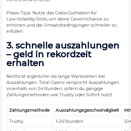
Praxis-Tipp: Nutze das Gratis‑Guthaben für
Low‑Volatility‑Slots, um deine Gewinnchance zu
erhöhen und die Umsatzbedingungen schneller zu
erfüllen.
3. schnelle auszahlungen
– geld in rekordzeit
erhalten
Nichts ist ärgerlicher als lange Wartezeiten bei
Auszahlungen. Total Casino verspricht Auszahlungen
innerhalb von 24 Stunden, sofern du gängige
Zahlungsmethoden wie Trustly oder Sofort nutzt.
Zahlungsmethode
Auszahlungsgeschwindigkeit
Mi
Trustly
1‑24 Stunden
20 