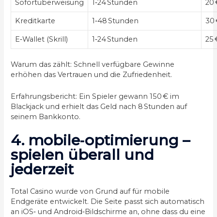
Sofortüberweisung
1‑24 Stunden
20 
Kreditkarte
1‑48 Stunden
30
E‑Wallet (Skrill)
1‑24 Stunden
25 
Warum das zählt: Schnell verfügbare Gewinne
erhöhen das Vertrauen und die Zufriedenheit.
Erfahrungsbericht: Ein Spieler gewann 150 € im
Blackjack und erhielt das Geld nach 8 Stunden auf
seinem Bankkonto.
4. mobile‑optimierung –
spielen überall und
jederzeit
Total Casino wurde von Grund auf für mobile
Endgeräte entwickelt. Die Seite passt sich automatisch
an iOS‑ und Android‑Bildschirme an, ohne dass du eine