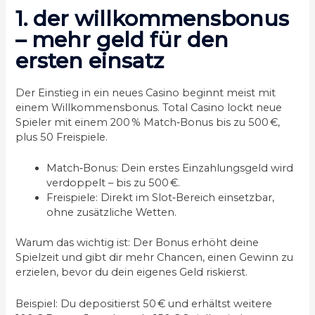
1. der willkommensbonus
– mehr geld für den
ersten einsatz
Der Einstieg in ein neues Casino beginnt meist mit
einem Willkommensbonus. Total Casino lockt neue
Spieler mit einem 200 % Match‑Bonus bis zu 500 €,
plus 50 Freispiele.
Match‑Bonus: Dein erstes Einzahlungsgeld wird
verdoppelt – bis zu 500 €.
Freispiele: Direkt im Slot‑Bereich einsetzbar,
ohne zusätzliche Wetten.
Warum das wichtig ist: Der Bonus erhöht deine
Spielzeit und gibt dir mehr Chancen, einen Gewinn zu
erzielen, bevor du dein eigenes Geld riskierst.
Beispiel: Du depositierst 50 € und erhältst weitere