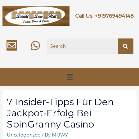
Call Us:
+919769494148
7 Insider‑Tipps Für Den
Jackpot‑Erfolg Bei
SpinGranny Casino
Uncategorized
/ By
MUWY