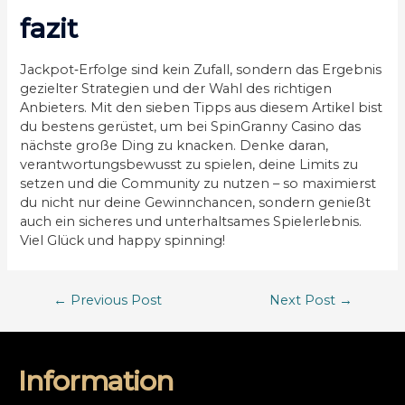
fazit
Jackpot‑Erfolge sind kein Zufall, sondern das Ergebnis
gezielter Strategien und der Wahl des richtigen
Anbieters. Mit den sieben Tipps aus diesem Artikel bist
du bestens gerüstet, um bei SpinGranny Casino das
nächste große Ding zu knacken. Denke daran,
verantwortungsbewusst zu spielen, deine Limits zu
setzen und die Community zu nutzen – so maximierst
du nicht nur deine Gewinnchancen, sondern genießt
auch ein sicheres und unterhaltsames Spielerlebnis.
Viel Glück und happy spinning!
←
Previous Post
Next Post
→
Information