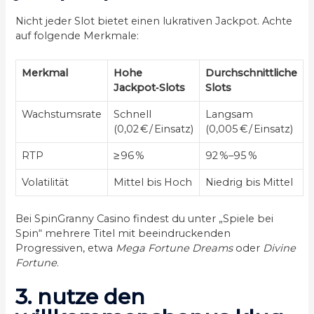
Nicht jeder Slot bietet einen lukrativen Jackpot. Achte
auf folgende Merkmale:
Merkmal
Hohe
Durchschnittliche
Jackpot‑Slots
Slots
Wachstumsrate
Schnell
Langsam
(0,02 € / Einsatz)
(0,005 € / Einsatz)
RTP
≥ 96 %
92 %–95 %
Volatilität
Mittel bis Hoch
Niedrig bis Mittel
Bei SpinGranny Casino findest du unter „Spiele bei
Spin“ mehrere Titel mit beeindruckenden
Progressiven, etwa
Mega Fortune Dreams
oder
Divine
Fortune
.
3. nutze den