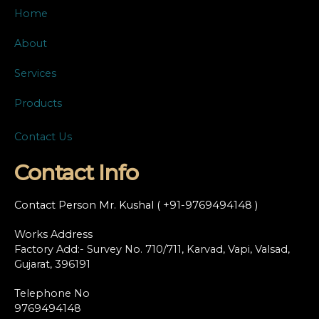
Home
About
Services
Products
Contact Us
Contact Info
Contact Person Mr. Kushal ( +91-9769494148 )
Works Address
Factory Add:- Survey No. 710/711, Karvad, Vapi, Valsad,
Gujarat, 396191
Telephone No
9769494148