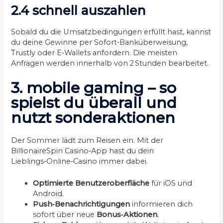
2.4 schnell auszahlen
Sobald du die Umsatzbedingungen erfüllt hast, kannst
du deine Gewinne per Sofort‑Banküberweisung,
Trustly oder E‑Wallets anfordern. Die meisten
Anfragen werden innerhalb von 2 Stunden bearbeitet.
3. mobile gaming – so
spielst du überall und
nutzt sonderaktionen
Der Sommer lädt zum Reisen ein. Mit der
BillionaireSpin Casino‑App hast du dein
Lieblings‑Online‑Casino immer dabei.
Optimierte Benutzeroberfläche
für iOS und
Android.
Push‑Benachrichtigungen
informieren dich
sofort über neue
Bonus‑Aktionen
.