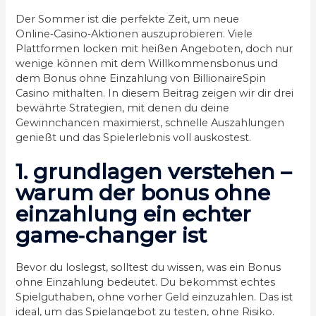
Der Sommer ist die perfekte Zeit, um neue
Online‑Casino‑Aktionen auszuprobieren. Viele
Plattformen locken mit heißen Angeboten, doch nur
wenige können mit dem Willkommensbonus und
dem Bonus ohne Einzahlung von BillionaireSpin
Casino mithalten. In diesem Beitrag zeigen wir dir drei
bewährte Strategien, mit denen du deine
Gewinnchancen maximierst, schnelle Auszahlungen
genießt und das Spielerlebnis voll auskostest.
1. grundlagen verstehen –
warum der bonus ohne
einzahlung ein echter
game‑changer ist
Bevor du loslegst, solltest du wissen, was ein Bonus
ohne Einzahlung bedeutet. Du bekommst echtes
Spielguthaben, ohne vorher Geld einzuzahlen. Das ist
ideal, um das Spielangebot zu testen, ohne Risiko.