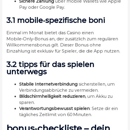
Sichere Zahlung
über mobile Wallets wie Apple
Pay oder Google Pay.
3.1 mobile‑spezifische boni
Einmal im Monat bietet das Casino einen
Mobile‑Only‑Bonus an, der zusätzlich zum regulären
Willkommensbonus gilt. Dieser Bonus ohne
Einzahlung ist exklusiv für Spieler, die die App nutzen.
3.2 tipps für das spielen
unterwegs
Stabile Internetverbindung
sicherstellen, um
Verbindungsabbrüche zu vermeiden.
Bildschirmhelligkeit reduzieren
, um Akku zu
sparen.
Verantwortungsbewusst spielen
: Setze dir ein
tägliches Zeitlimit von 60 Minuten.
bonus‑checkliste – dein