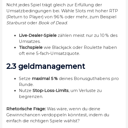
Nicht jedes Spiel trägt gleich zur Erfüllung der
Umsatzbedingungen bei. Wähle Slots mit hoher RTP
(Return to Player) von 96 % oder mehr, zum Beispiel
Starburst
oder
Book of Dead
.
Live‑Dealer‑Spiele
zählen meist nur zu 10 % des
Umsatzes.
Tischspiele
wie Blackjack oder Roulette haben
oft eine 5‑fach‑Umsatzquote.
2.3 geldmanagement
Setze
maximal 5 %
deines Bonusguthabens pro
Runde.
Nutze
Stop‑Loss‑Limits
, um Verluste zu
begrenzen.
Rhetorische Frage:
Was wäre, wenn du deine
Gewinnchancen verdoppeln könntest, indem du
einfach die richtigen Spiele wählst?