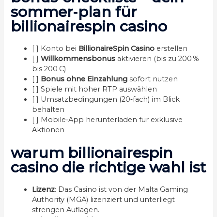
sommer‑plan für
billionairespin casino
[ ] Konto bei
BillionaireSpin Casino
erstellen
[ ]
Willkommensbonus
aktivieren (bis zu 200 %
bis 200 €)
[ ]
Bonus ohne Einzahlung
sofort nutzen
[ ] Spiele mit hoher RTP auswählen
[ ] Umsatzbedingungen (20‑fach) im Blick
behalten
[ ] Mobile‑App herunterladen für exklusive
Aktionen
warum billionairespin
casino die richtige wahl ist
Lizenz
: Das Casino ist von der Malta Gaming
Authority (MGA) lizenziert und unterliegt
strengen Auflagen.