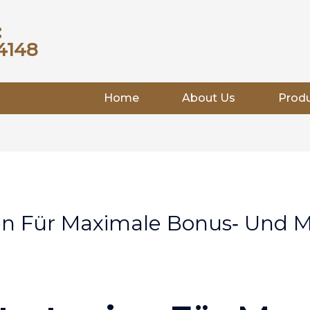
:
4148
Home
About Us
Prod
ien Für Maximale Bonus‑ Und M