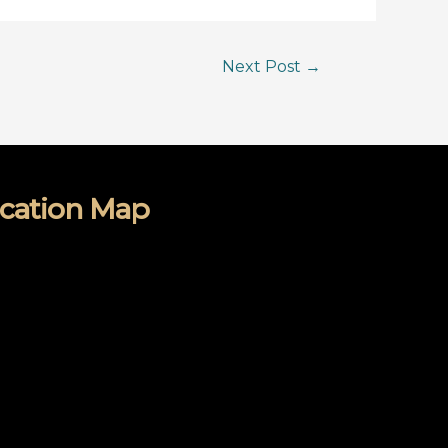
Next Post
→
cation Map