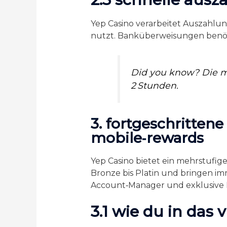
Yep Casino verarbeitet Auszahlun
nutzt. Banküberweisungen benöt
Did you know? Die me
2 Stunden.
3. fortgeschritten
mobile‑rewards
Yep Casino bietet ein mehrstufige
Bronze bis Platin und bringen imm
Account‑Manager und exklusive 
3.1 wie du in das