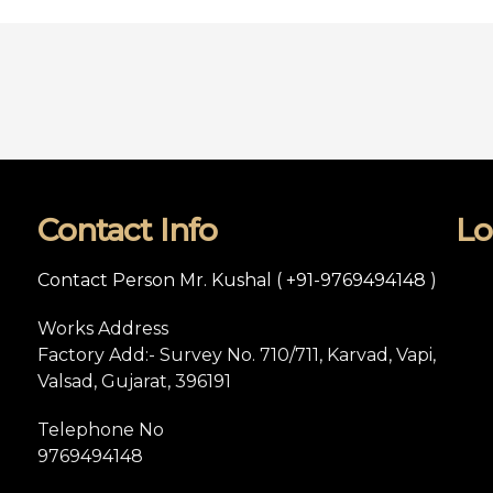
Contact Info
Lo
Contact Person Mr. Kushal ( +91-9769494148 )
Works Address
Factory Add:- Survey No. 710/711, Karvad, Vapi,
Valsad, Gujarat, 396191
Telephone No
9769494148