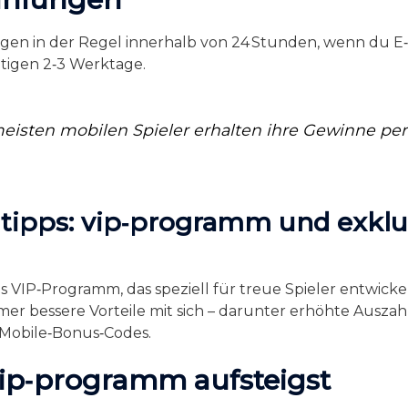
gen in der Regel innerhalb von 24 Stunden, wenn du E‑W
igen 2‑3 Werktage.
isten mobilen Spieler erhalten ihre Gewinne per 
e tipps: vip‑programm und exklu
s VIP‑Programm, das speziell für treue Spieler entwicke
er bessere Vorteile mit sich – darunter erhöhte Auszahl
Mobile‑Bonus‑Codes.
 vip‑programm aufsteigst