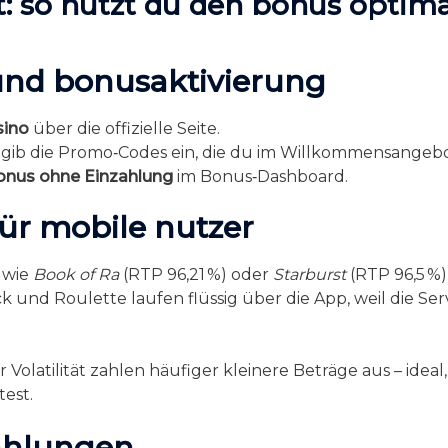
itt: so nutzt du den bonus optim
 und bonusaktivierung
sino
über die offizielle Seite.
d gib die Promo‑Codes ein, die du im Willkommensangebo
onus ohne Einzahlung
im Bonus‑Dashboard.
für mobile nutzer
 wie
Book of Ra
(RTP 96,21 %) oder
Starburst
(RTP 96,5 %)
k und Roulette laufen flüssig über die App, weil die S
er Volatilität zahlen häufiger kleinere Beträge aus – ide
est.
zahlungen