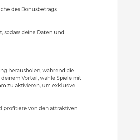
ache des Bonusbetrags.
rt, sodass deine Daten und
lung herausholen, während die
deinem Vorteil, wähle Spiele mit
m zu aktivieren, um exklusive
nd profitiere von den attraktiven