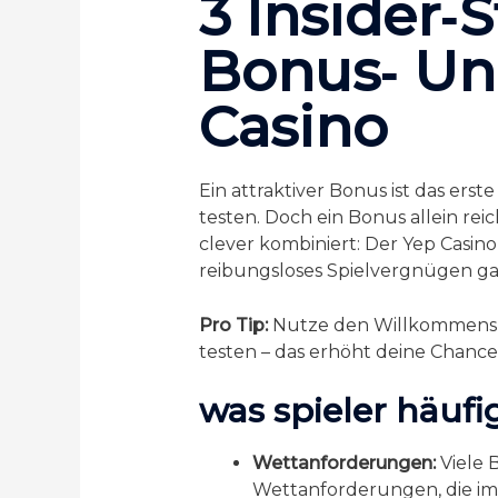
3 Insider‑
Bonus‑ Un
Casino
Ein attraktiver Bonus ist das erst
testen. Doch ein Bonus allein rei
clever kombiniert: Der Yep Casin
reibungsloses Spielvergnügen gar
Pro Tip:
Nutze den Willkommensbon
testen – das erhöht deine Chance
was spieler häuf
Wettanforderungen:
Viele 
Wettanforderungen, die im