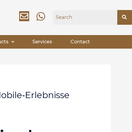
ucts
Services
Contact
obile‑Erlebnisse