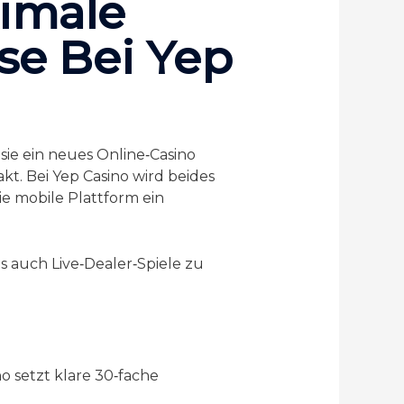
ximale
se Bei Yep
 sie ein neues Online‑Casino
kt. Bei Yep Casino wird beides
e mobile Plattform ein
 auch Live‑Dealer‑Spiele zu
 setzt klare 30‑fache