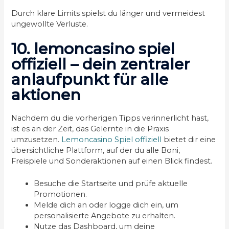
Durch klare Limits spielst du länger und vermeidest
ungewollte Verluste.
10. lemoncasino spiel
offiziell – dein zentraler
anlaufpunkt für alle
aktionen
Nachdem du die vorherigen Tipps verinnerlicht hast,
ist es an der Zeit, das Gelernte in die Praxis
umzusetzen.
Lemoncasino Spiel offiziell
bietet dir eine
übersichtliche Plattform, auf der du alle Boni,
Freispiele und Sonderaktionen auf einen Blick findest.
Besuche die Startseite und prüfe aktuelle
Promotionen.
Melde dich an oder logge dich ein, um
personalisierte Angebote zu erhalten.
Nutze das Dashboard, um deine