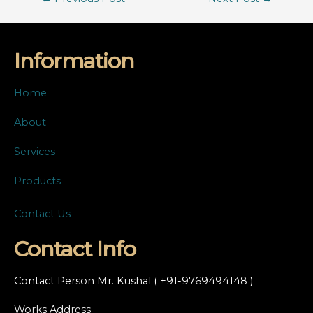
Information
Home
About
Services
Products
Contact Us
Contact Info
Contact Person Mr. Kushal ( +91-9769494148 )
Works Address