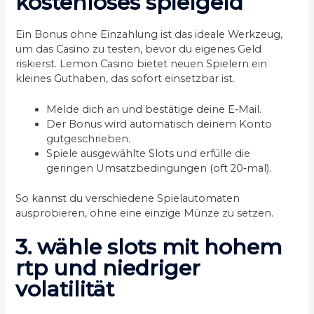
kostenloses spielgeld
Ein Bonus ohne Einzahlung ist das ideale Werkzeug,
um das Casino zu testen, bevor du eigenes Geld
riskierst. Lemon Casino bietet neuen Spielern ein
kleines Guthaben, das sofort einsetzbar ist.
Melde dich an und bestätige deine E‑Mail.
Der Bonus wird automatisch deinem Konto
gutgeschrieben.
Spiele ausgewählte Slots und erfülle die
geringen Umsatzbedingungen (oft 20‑mal).
So kannst du verschiedene Spielautomaten
ausprobieren, ohne eine einzige Münze zu setzen.
3. wähle slots mit hohem
rtp und niedriger
volatilität