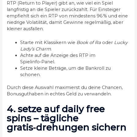
RTP (Return to Player) gibt an, wie viel ein Spiel
langfristig an die Spieler zurückzahlt. Für Einsteiger
empfiehlt sich ein RTP von mindestens 96 % und eine
niedrige Volatilität, damit Gewinne regelmäßig, aber
kleiner ausfallen.
Starte mit Klassikern wie
Book of Ra
oder
Lucky
Lady’s Charm
.
Achte auf die Anzeige des RTP im
Spielinfo‑Panel.
Setze kleine Beträge, um die Bankroll zu
schonen.
Durch diese Auswahl maximierst du deine Chancen,
Bonusguthaben in echtes Geld zu verwandeln.
4. setze auf daily free
spins – tägliche
gratis‑drehungen sichern