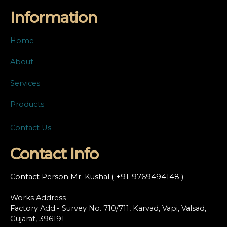
Information
Home
About
Services
Products
Contact Us
Contact Info
Contact Person Mr. Kushal ( +91-9769494148 )
Works Address
Factory Add:- Survey No. 710/711, Karvad, Vapi, Valsad,
Gujarat, 396191