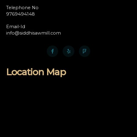
Telephone No
9769494148
Email-Id
info@siddhisawmill.com
Location Map