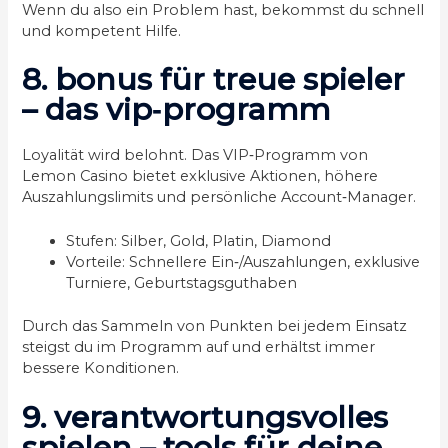
Wenn du also ein Problem hast, bekommst du schnell
und kompetent Hilfe.
8. bonus für treue spieler
– das vip‑programm
Loyalität wird belohnt. Das VIP‑Programm von
Lemon Casino bietet exklusive Aktionen, höhere
Auszahlungslimits und persönliche Account‑Manager.
Stufen: Silber, Gold, Platin, Diamond
Vorteile: Schnellere Ein‑/Auszahlungen, exklusive
Turniere, Geburtstagsguthaben
Durch das Sammeln von Punkten bei jedem Einsatz
steigst du im Programm auf und erhältst immer
bessere Konditionen.
9. verantwortungsvolles
spielen – tools für deine