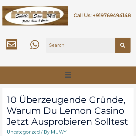
Call Us:
+919769494148
10 Überzeugende Gründe,
Warum Du Lemon Casino
Jetzt Ausprobieren Solltest
Uncategorized
/ By
MUWY