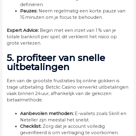
definiëren.
Pauzes:
Neem regelmatig een korte pauze van
15 minuten om je focus te behouden.
Expert Advice:
Begin met een inzet van 1 % van je
totale bankroll per spel; dit verkleint het risico op
grote verliezen.
5. profiteer van snelle
uitbetalingen
Een van de grootste frustraties bij online gokken is
trage uitbetaling. Betclic Casino verwerkt uitbetalingen
vaak binnen 24 uur, afhankelijk van de gekozen
betaalmethode.
Aanbevolen methoden:
E-wallets zoals Skrill en
Neteller zijn meestal het snelst.
Checklist:
Zorg dat je account volledig
geverifieerd is om vertraging te voorkomen.