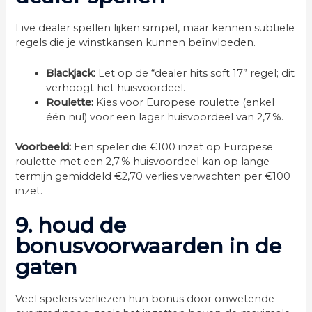
Live dealer spellen lijken simpel, maar kennen subtiele
regels die je winstkansen kunnen beïnvloeden.
Blackjack:
Let op de “dealer hits soft 17” regel; dit
verhoogt het huisvoordeel.
Roulette:
Kies voor Europese roulette (enkel
één nul) voor een lager huisvoordeel van 2,7 %.
Voorbeeld:
Een speler die €100 inzet op Europese
roulette met een 2,7 % huisvoordeel kan op lange
termijn gemiddeld €2,70 verlies verwachten per €100
inzet.
9. houd de
bonusvoorwaarden in de
gaten
Veel spelers verliezen hun bonus door onwetende