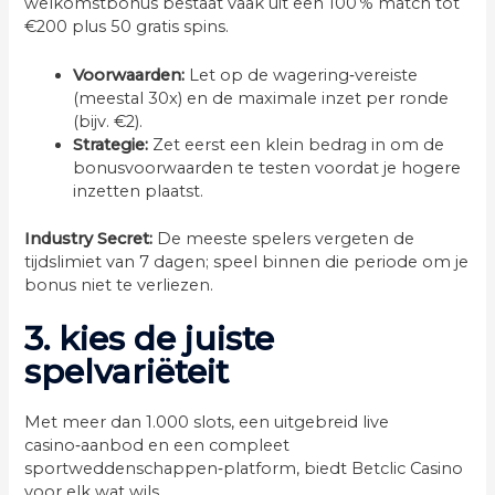
welkomstbonus bestaat vaak uit een 100 % match tot
€200 plus 50 gratis spins.
Voorwaarden:
Let op de wagering‑vereiste
(meestal 30x) en de maximale inzet per ronde
(bijv. €2).
Strategie:
Zet eerst een klein bedrag in om de
bonusvoorwaarden te testen voordat je hogere
inzetten plaatst.
Industry Secret:
De meeste spelers vergeten de
tijdslimiet van 7 dagen; speel binnen die periode om je
bonus niet te verliezen.
3. kies de juiste
spelvariëteit
Met meer dan 1.000 slots, een uitgebreid live
casino‑aanbod en een compleet
sportweddenschappen‑platform, biedt Betclic Casino
voor elk wat wils.