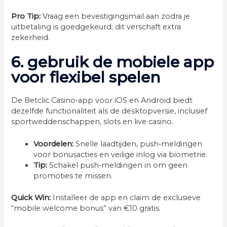
Pro Tip:
Vraag een bevestigingsmail aan zodra je
uitbetaling is goedgekeurd; dit verschaft extra
zekerheid.
6. gebruik de mobiele app
voor flexibel spelen
De Betclic Casino‑app voor iOS en Android biedt
dezelfde functionaliteit als de desktopversie, inclusief
sportweddenschappen, slots en live casino.
Voordelen:
Snelle laadtijden, push‑meldingen
voor bonusacties en veilige inlog via biometrie.
Tip:
Schakel push‑meldingen in om geen
promoties te missen.
Quick Win:
Installeer de app en claim de exclusieve
“mobile welcome bonus” van €10 gratis.