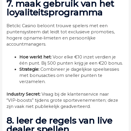
7. maak gebruik van het
loyaliteitsprogramma
Betclic Casino beloont trouwe spelers met een
puntensysteem dat leidt tot exclusieve promoties,
hogere opname‑limieten en persoonlijke
accountmanagers.
Hoe werkt het:
Voor elke €10 inzet verdien je
één punt. Bij 500 punten krijg je een €20 bonus.
Strategie:
Combineer je dagelijkse speelsessies
met bonusacties om sneller punten te
verzamelen.
Industry Secret:
Vraag bij de klantenservice naar
“VIP‑boosts” tijdens grote sportevenementen; deze
zijn vaak niet publiekelijk geadverteerd.
8. leer de regels van live
dealer spellen