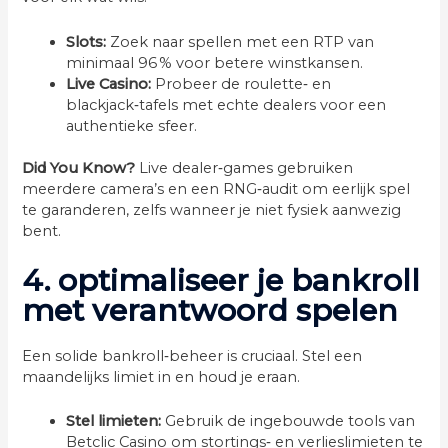
Slots:
Zoek naar spellen met een RTP van
minimaal 96 % voor betere winstkansen.
Live Casino:
Probeer de roulette‑ en
blackjack‑tafels met echte dealers voor een
authentieke sfeer.
Did You Know?
Live dealer‑games gebruiken
meerdere camera’s en een RNG‑audit om eerlijk spel
te garanderen, zelfs wanneer je niet fysiek aanwezig
bent.
4. optimaliseer je bankroll
met verantwoord spelen
Een solide bankroll‑beheer is cruciaal. Stel een
maandelijks limiet in en houd je eraan.
Stel limieten:
Gebruik de ingebouwde tools van
Betclic Casino om stortings‑ en verlieslimieten te