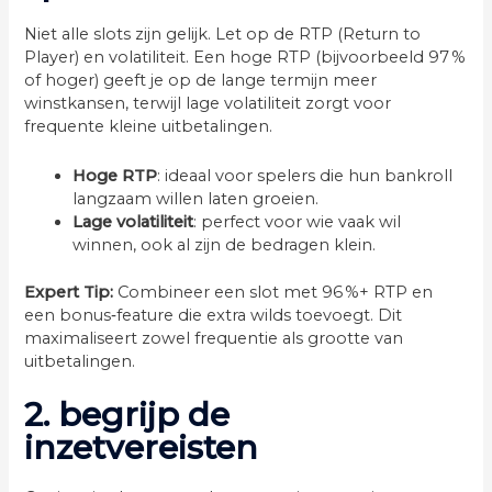
Niet alle slots zijn gelijk. Let op de RTP (Return to
Player) en volatiliteit. Een hoge RTP (bijvoorbeeld 97 %
of hoger) geeft je op de lange termijn meer
winstkansen, terwijl lage volatiliteit zorgt voor
frequente kleine uitbetalingen.
Hoge RTP
: ideaal voor spelers die hun bankroll
langzaam willen laten groeien.
Lage volatiliteit
: perfect voor wie vaak wil
winnen, ook al zijn de bedragen klein.
Expert Tip:
Combineer een slot met 96 %+ RTP en
een bonus‑feature die extra wilds toevoegt. Dit
maximaliseert zowel frequentie als grootte van
uitbetalingen.
2. begrijp de
inzetvereisten