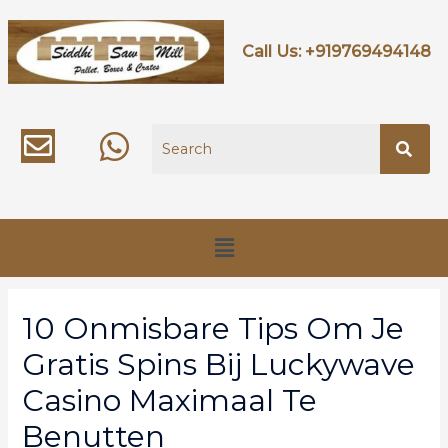
Call Us:
+919769494148
10 Onmisbare Tips Om Je
Gratis Spins Bij Luckywave
Casino Maximaal Te
Benutten