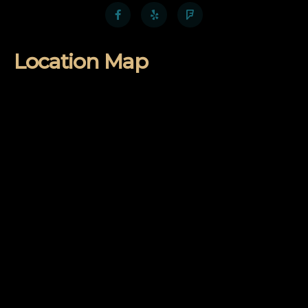
Location Map