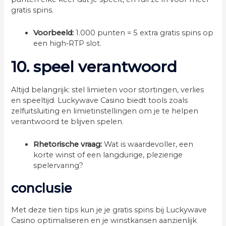
gratis spins.
Voorbeeld:
1.000 punten = 5 extra gratis spins op
een high‑RTP slot.
10. speel verantwoord
Altijd belangrijk: stel limieten voor stortingen, verlies
en speeltijd. Luckywave Casino biedt tools zoals
zelfuitsluiting en limietinstellingen om je te helpen
verantwoord te blijven spelen.
Rhetorische vraag:
Wat is waardevoller, een
korte winst of een langdurige, plezierige
spelervaring?
conclusie
Met deze tien tips kun je je gratis spins bij Luckywave
Casino optimaliseren en je winstkansen aanzienlijk